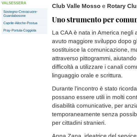
VALSESSERA
Club Valle Mosso
e
Rotary Cl
Sostegno-Crevacuore-
Guardabosone
Uno strumento per comun
Caprile-Ailoche-Postua
Pray-Portula-Coggiola
La CAA è nata in America negli an
avuto maggiore sviluppo dopo gl
sostituisce la comunicazione, ma 
attraverso pittogrammi, aiutand
difficoltà a utilizzare i canali co
linguaggio orale e scrittura.
Durante l’incontro è stato ricord
possano essere utili in molti con
disabilità comunicative, per anzia
temporaneamente senza possibil
per cittadini stranieri.
Anna Zana, ideatrice del service