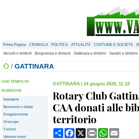
Prima Pagina
CRONACA
POLITICA
ATTUALITÀ
COSTUME E SOCIETÀ
S
Vercelli e limitrofi
Borgosesia e dintorni
Gattinara e dintorni
Varallo e dintorni
/
GATTINARA
CHE TEMPO FA
GATTINARA
|
24 giugno 2026, 11:16
RUBRICHE
Rotary Club Gattina
Animalerie
CAA donati alle bib
Benessere e Salute
Enogastronomia
territorio
Oroscopo
Turismo
Condividi
Facebook
X
Print
WhatsApp
Email
Valsesia motori