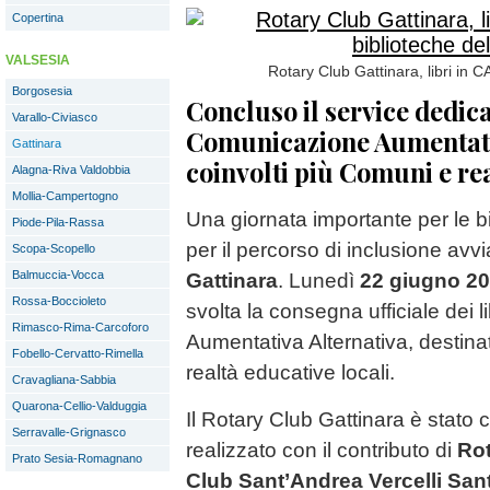
Copertina
VALSESIA
Rotary Club Gattinara, libri in CA
Borgosesia
Concluso il service dedica
Varallo-Civiasco
Comunicazione Aumentati
Gattinara
coinvolti più Comuni e re
Alagna-Riva Valdobbia
Mollia-Campertogno
Una giornata importante per le bib
Piode-Pila-Rassa
per il percorso di inclusione avv
Scopa-Scopello
Balmuccia-Vocca
Gattinara
. Lunedì
22 giugno 2
Rossa-Boccioleto
svolta la consegna ufficiale dei li
Rimasco-Rima-Carcoforo
Aumentativa Alternativa, destinat
Fobello-Cervatto-Rimella
realtà educative locali.
Cravagliana-Sabbia
Quarona-Cellio-Valduggia
Il Rotary Club Gattinara è stato c
Serravalle-Grignasco
realizzato con il contributo di
Rot
Prato Sesia-Romagnano
Club Sant’Andrea Vercelli San