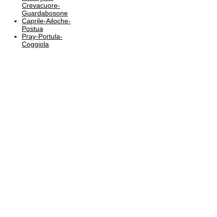
Crevacuore-
Guardabosone
Caprile-Ailoche-
Postua
Pray-Portula-
Coggiola