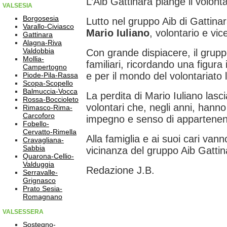
L’Aib Gattinara piange il volont
VALSESIA
Borgosesia
Lutto nel gruppo Aib di Gattina
Varallo-Civiasco
Mario Iuliano
, volontario e vi
Gattinara
Alagna-Riva
Valdobbia
Con grande dispiacere, il gruppo
Mollia-
familiari, ricordando una figur
Campertogno
e per il mondo del volontariato 
Piode-Pila-Rassa
Scopa-Scopello
Balmuccia-Vocca
La perdita di Mario Iuliano lasc
Rossa-Boccioleto
volontari che, negli anni, hanno
Rimasco-Rima-
Carcoforo
impegno e senso di appartenen
Fobello-
Cervatto-Rimella
Alla famiglia e ai suoi cari van
Cravagliana-
Sabbia
vicinanza del gruppo Aib Gattin
Quarona-Cellio-
Valduggia
Redazione J.B.
Serravalle-
Grignasco
Prato Sesia-
Romagnano
VALSESSERA
Sostegno-