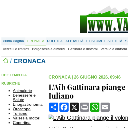
Prima Pagina
CRONACA
POLITICA
ATTUALITÀ
COSTUME E SOCIETÀ
S
Vercelli e limitrofi
Borgosesia e dintorni
Gattinara e dintorni
Varallo e dintorni
/
CRONACA
CHE TEMPO FA
CRONACA
|
26 GIUGNO 2026, 09:46
RUBRICHE
L’Aib Gattinara piange 
Animalerie
Iuliano
Benessere e
Salute
Enogastronomia
Condividi
Facebook
X
Print
WhatsApp
Email
Oroscopo
Turismo
Valsesia motori
Copertina