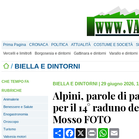
Prima Pagina
CRONACA
POLITICA
ATTUALITÀ
COSTUME E SOCIETÀ
S
Vercelli e limitrofi
Borgosesia e dintorni
Gattinara e dintorni
Varallo e dintorni
/
BIELLA E DINTORNI
CHE TEMPO FA
BIELLA E DINTORNI
|
29 giugno 2026, 1
RUBRICHE
Alpini, parole di p
Animalerie
per il 14° raduno de
Benessere e Salute
Enogastronomia
Mosso FOTO
Oroscopo
Turismo
Condividi
Facebook
X
Print
WhatsApp
Email
Valsesia motori