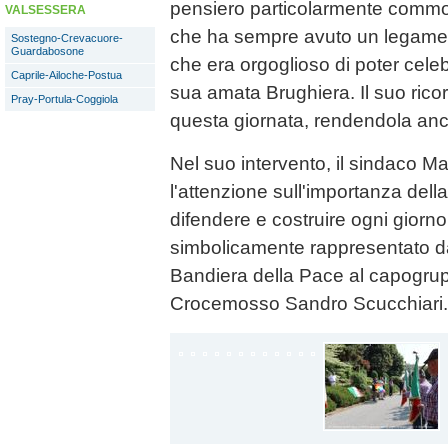
pensiero particolarmente commo
VALSESSERA
che ha sempre avuto un legame s
Sostegno-Crevacuore-
Guardabosone
che era orgoglioso di poter cele
Caprile-Ailoche-Postua
sua amata Brughiera. Il suo ri
Pray-Portula-Coggiola
questa giornata, rendendola anco
Nel suo intervento, il sindaco Ma
l'attenzione sull'importanza dell
difendere e costruire ogni gior
simbolicamente rappresentato d
Bandiera della Pace al capogrupp
Crocemosso Sandro Scucchiari.