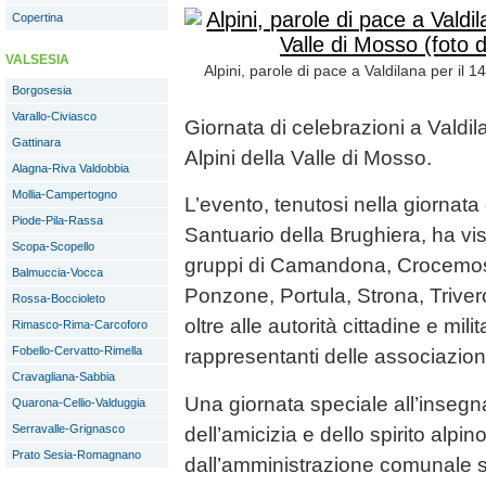
Copertina
VALSESIA
Alpini, parole di pace a Valdilana per il 1
Borgosesia
Varallo-Civiasco
Giornata di celebrazioni a Valdil
Gattinara
Alpini della Valle di Mosso.
Alagna-Riva Valdobbia
Mollia-Campertogno
L’evento, tenutosi nella giornata d
Piode-Pila-Rassa
Santuario della Brughiera, ha vis
Scopa-Scopello
gruppi di Camandona, Crocemos
Balmuccia-Vocca
Ponzone, Portula, Strona, Triver
Rossa-Boccioleto
oltre alle autorità cittadine e mili
Rimasco-Rima-Carcoforo
Fobello-Cervatto-Rimella
rappresentanti delle associazion
Cravagliana-Sabbia
Una giornata speciale all’insegn
Quarona-Cellio-Valduggia
Serravalle-Grignasco
dell’amicizia e dello spirito alpi
Prato Sesia-Romagnano
dall’amministrazione comunale su