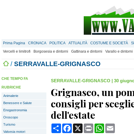
Prima Pagina
CRONACA
POLITICA
ATTUALITÀ
COSTUME E SOCIETÀ
S
Vercelli e limitrofi
Borgosesia e dintorni
Gattinara e dintorni
Varallo e dintorni
/
SERRAVALLE-GRIGNASCO
CHE TEMPO FA
SERRAVALLE-GRIGNASCO
|
30 giugno
RUBRICHE
Grignasco, un pom
Animalerie
consigli per sceglie
Benessere e Salute
Enogastronomia
dell'estate
Oroscopo
Turismo
Condividi
Facebook
X
Print
WhatsApp
Email
Valsesia motori