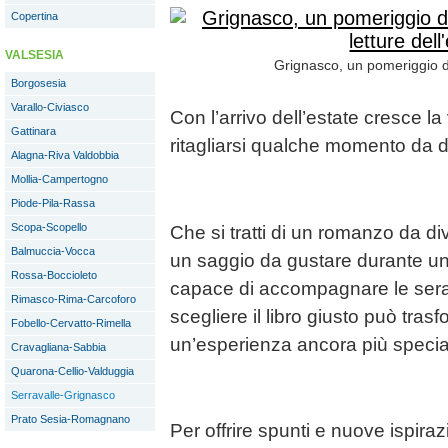
Copertina
VALSESIA
Grignasco, un pomeriggio di
Borgosesia
Varallo-Civiasco
Con l’arrivo dell’estate cresce la v
Gattinara
ritagliarsi qualche momento da de
Alagna-Riva Valdobbia
Mollia-Campertogno
Piode-Pila-Rassa
Scopa-Scopello
Che si tratti di un romanzo da di
Balmuccia-Vocca
un saggio da gustare durante un 
Rossa-Boccioleto
capace di accompagnare le serat
Rimasco-Rima-Carcoforo
scegliere il libro giusto può tra
Fobello-Cervatto-Rimella
un’esperienza ancora più specia
Cravagliana-Sabbia
Quarona-Cellio-Valduggia
Serravalle-Grignasco
Prato Sesia-Romagnano
Per offrire spunti e nuove ispirazi