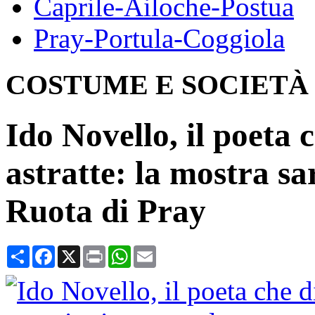
Caprile-Ailoche-Postua
Pray-Portula-Coggiola
COSTUME E SOCIETÀ
Ido Novello, il poeta
astratte: la mostra sa
Ruota di Pray
Condividi
Facebook
X
Print
WhatsApp
Email