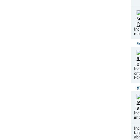
Inc
ma 
v
Inc
cri
FO
g
Inc
imp
Inc
tag
abi