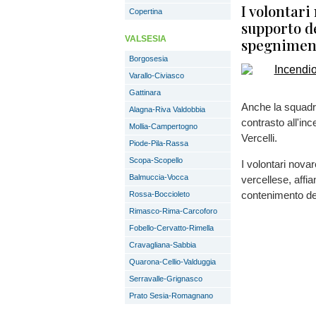
I volontari
Copertina
supporto de
VALSESIA
spegniment
Borgosesia
Varallo-Civiasco
Gattinara
Anche la squadra
Alagna-Riva Valdobbia
contrasto all'in
Mollia-Campertogno
Vercelli.
Piode-Pila-Rassa
Scopa-Scopello
I volontari novar
Balmuccia-Vocca
vercellese, affia
contenimento del
Rossa-Boccioleto
Rimasco-Rima-Carcoforo
Fobello-Cervatto-Rimella
Cravagliana-Sabbia
Quarona-Cellio-Valduggia
Serravalle-Grignasco
Prato Sesia-Romagnano