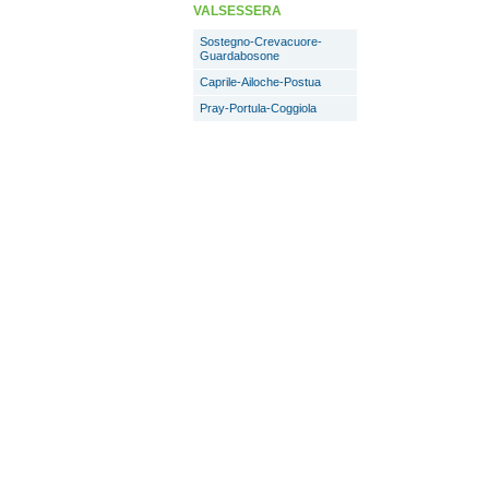
VALSESSERA
Sostegno-Crevacuore-
Guardabosone
Caprile-Ailoche-Postua
Pray-Portula-Coggiola