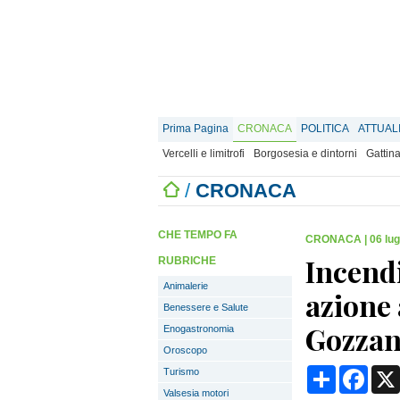
Prima Pagina
CRONACA
POLITICA
ATTUAL
Vercelli e limitrofi
Borgosesia e dintorni
Gattina
/
CRONACA
CHE TEMPO FA
CRONACA
|
06 lug
Incendi
RUBRICHE
Animalerie
azione 
Benessere e Salute
Gozza
Enogastronomia
Oroscopo
Condividi
Face
Turismo
Valsesia motori