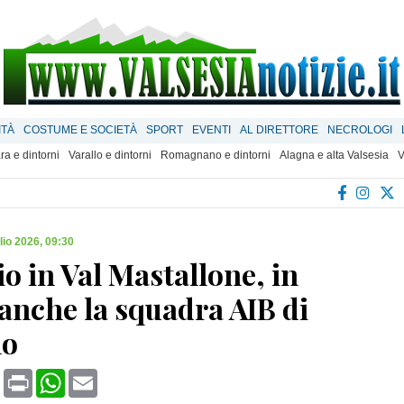
ITÀ
COSTUME E SOCIETÀ
SPORT
EVENTI
AL DIRETTORE
NECROLOGI
ra e dintorni
Varallo e dintorni
Romagnano e dintorni
Alagna e alta Valsesia
V
lio 2026, 09:30
o in Val Mastallone, in
anche la squadra AIB di
no
book
X
Print
WhatsApp
Email