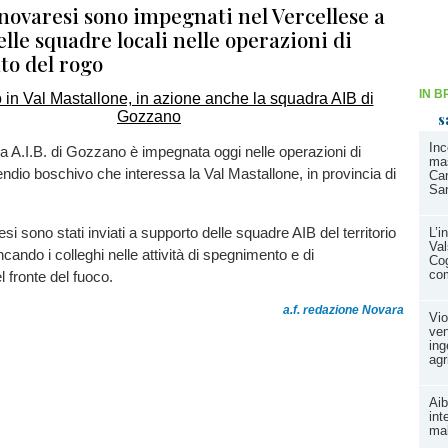
 novaresi sono impegnati nel Vercellese a
lle squadre locali nelle operazioni di
o del rogo
IN B
s
Inc
 A.I.B. di Gozzano è impegnata oggi nelle operazioni di
mas
cendio boschivo che interessa la Val Mastallone, in provincia di
Can
Sa
esi sono stati inviati a supporto delle squadre AIB del territorio
L’i
Val
ncando i colleghi nelle attività di spegnimento e di
Cog
com
 fronte del fuoco.
a.f. redazione Novara
Vio
ven
ing
agr
Aib
int
ma