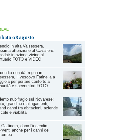
REVE
abato 08 agosto
endio in alta Valsessera,
sima attenzione al Cavallero:
adair in azione vicino al
ntuario FOTO e VIDEO
ncendio non dà tregua in
sessera, il vescovo Farinella a
giola per portare conforto a
unità e soccorritori FOTO
lento nubifragio sul Novarese:
to, grandine e allagamenti,
enti danni tra abitazioni, aziende
icole e viabilità
 Gattinara, dopo l’incendio
erventi anche per i danni del
ltempo