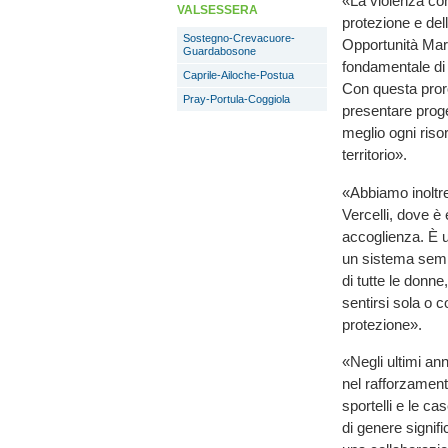
«La violenza con
VALSESSERA
protezione e del
Sostegno-Crevacuore-
Opportunità Mari
Guardabosone
fondamentale di s
Caprile-Ailoche-Postua
Con questa proro
Pray-Portula-Coggiola
presentare progett
meglio ogni risor
territorio».
«Abbiamo inoltre 
Vercelli, dove è 
accoglienza. È u
un sistema sempr
di tutte le donn
sentirsi sola o c
protezione».
«Negli ultimi an
nel rafforzamento
sportelli e le c
di genere signifi