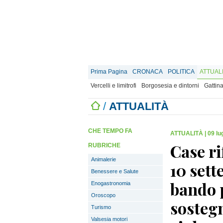
Prima Pagina
CRONACA
POLITICA
ATTUAL
Vercelli e limitrofi
Borgosesia e dintorni
Gattina
/
ATTUALITÀ
CHE TEMPO FA
ATTUALITÀ
|
09 lu
Case ri
RUBRICHE
Animalerie
10 sett
Benessere e Salute
bando p
Enogastronomia
Oroscopo
sostegn
Turismo
Valsesia motori