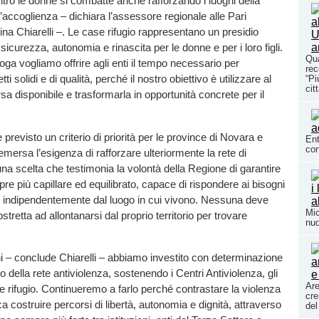
tro le donne si combatte anche rafforzando i luoghi della
l’accoglienza – dichiara l’assessore regionale alle Pari
na Chiarelli –. Le case rifugio rappresentano un presidio
icurezza, autonomia e rinascita per le donne e per i loro figli.
Qua
ga vogliamo offrire agli enti il tempo necessario per
rec
i solidi e di qualità, perché il nostro obiettivo è utilizzare al
“Pi
cit
sa disponibile e trasformarla in opportunità concrete per il
previsto un criterio di priorità per le province di Novara e
Ent
con
emersa l’esigenza di rafforzare ulteriormente la rete di
na scelta che testimonia la volontà della Regione di garantire
e più capillare ed equilibrato, capace di rispondere ai bisogni
e, indipendentemente dal luogo in cui vivono. Nessuna deve
Mic
ostretta ad allontanarsi dal proprio territorio per trovare
nuo
ni – conclude Chiarelli – abbiamo investito con determinazione
 della rete antiviolenza, sostenendo i Centri Antiviolenza, gli
Are
ase rifugio. Continueremo a farlo perché contrastare la violenza
cre
ca costruire percorsi di libertà, autonomia e dignità, attraverso
del