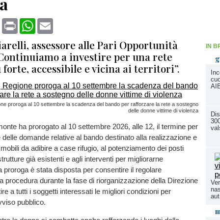
za
book
X
Print
WhatsApp
Email
relli, assessore alle Pari Opportunità
IN B
“Continuiamo a investire per una rete
g
forte, accessibile e vicina ai territori”.
Inc
cuo
AI
one proroga al 10 settembre la scadenza del bando per rafforzare la rete a sostegno
delle donne vittime di violenza
Dis
300
nte ha prorogato al 10 settembre 2026, alle 12, il termine per
val
 delle domande relative al bando destinato alla realizzazione e
mmobili da adibire a case rifugio, al potenziamento dei posti
strutture già esistenti e agli interventi per migliorarne
La proroga è stata disposta per consentire il regolare
a procedura durante la fase di riorganizzazione della Direzione
Ver
nas
re a tutti i soggetti interessati le migliori condizioni per
au
vviso pubblico.
m