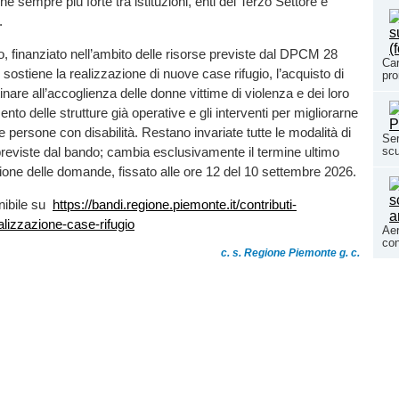
e sempre più forte tra istituzioni, enti del Terzo Settore e
.
o, finanziato nell’ambito delle risorse previste dal DPCM 28
Car
ostiene la realizzazione di nuove case rifugio, l’acquisto di
pro
nare all’accoglienza delle donne vittime di violenza e dei loro
amento delle strutture già operative e gli interventi per migliorarne
lle persone con disabilità. Restano invariate tutte le modalità di
Ser
reviste dal bando; cambia esclusivamente il termine ultimo
scu
ione delle domande, fissato alle ore 12 del 10 settembre 2026.
nibile su
https://bandi.regione.piemonte.it/contributi-
alizzazione-case-rifugio
Aer
con
c. s. Regione Piemonte g. c.