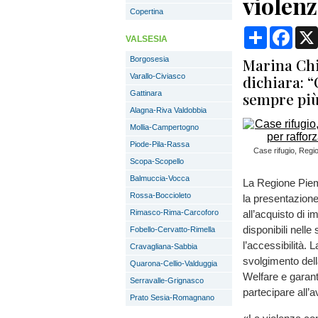
violen
Copertina
Condividi
Face
VALSESIA
Borgosesia
Marina Chia
Varallo-Civiasco
dichiara: 
Gattinara
sempre più 
Alagna-Riva Valdobbia
Mollia-Campertogno
Piode-Pila-Rassa
Case rifugio, Regi
Scopa-Scopello
Balmuccia-Vocca
La Regione Piemo
Rossa-Boccioleto
la presentazione
Rimasco-Rima-Carcoforo
all’acquisto di i
disponibili nelle 
Fobello-Cervatto-Rimella
l’accessibilità. 
Cravagliana-Sabbia
svolgimento dell
Quarona-Cellio-Valduggia
Welfare e garanti
Serravalle-Grignasco
partecipare all’a
Prato Sesia-Romagnano