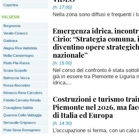
Copertina
(h. 17:00)
Nella zona sono diffusi e frequenti i 
VALSESIA
Borgosesia
Emergenza idrica, incontr
Varallo-Civiasco
Cirio: “Strategia comuna, 
Gattinara
diventino opere strategich
Alagna-Riva Valdobbia
nazionale”
Mollia-Campertogno
(h. 15:00)
Piode-Pila-Rassa
Nel corso del confronto è stata sottol
Scopa-Scopello
già in essere tra Piemonte e Liguria n
Balmuccia-Vocca
idrica,...
Rossa-Boccioleto
Rimasco-Rima-Carcoforo
Costruzioni e turismo train
Fobello-Cervatto-Rimella
Piemonte nel 2026, ma fa
Cravagliana-Sabbia
di Italia ed Europa
Quarona-Cellio-Valduggia
Serravalle-Grignasco
(h. 14:30)
L'occupazione si ferma, con un calo de
Prato Sesia-Romagnano