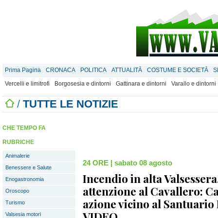
Prima Pagina
CRONACA
POLITICA
ATTUALITÀ
COSTUME E SOCIETÀ
S
Vercelli e limitrofi
Borgosesia e dintorni
Gattinara e dintorni
Varallo e dintorni
/
TUTTE LE NOTIZIE
CHE TEMPO FA
RUBRICHE
Animalerie
24 ORE
|
sabato 08 agosto
Benessere e Salute
Incendio in alta Valsesser
Enogastronomia
attenzione al Cavallero: C
Oroscopo
azione vicino al Santuari
Turismo
VIDEO
Valsesia motori