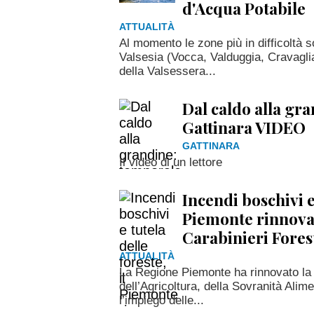
d'Acqua Potabile
ATTUALITÀ
Al momento le zone più in difficoltà 
Valsesia (Vocca, Valduggia, Cravagli
della Valsessera...
Dal caldo alla gr
Gattinara VIDEO
GATTINARA
Il video di un lettore
Incendi boschivi e 
Piemonte rinnova 
Carabinieri Fores
ATTUALITÀ
La Regione Piemonte ha rinnovato la 
dell’Agricoltura, della Sovranità Alim
l’impiego delle...