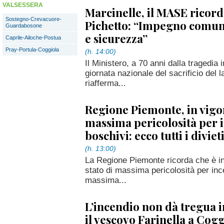
VALSESSERA
Marcinelle, il MASE ricorda
Sostegno-Crevacuore-
Pichetto: “Impegno comun
Guardabosone
e sicurezza”
Caprile-Ailoche-Postua
Pray-Portula-Coggiola
(h. 14:00)
Il Ministero, a 70 anni dalla tragedia 
giornata nazionale del sacrificio del 
riafferma...
Regione Piemonte, in vigor
massima pericolosità per 
boschivi: ecco tutti i diviet
(h. 13:00)
La Regione Piemonte ricorda che è in 
stato di massima pericolosità per inc
massima...
L’incendio non dà tregua i
il vescovo Farinella a Cog