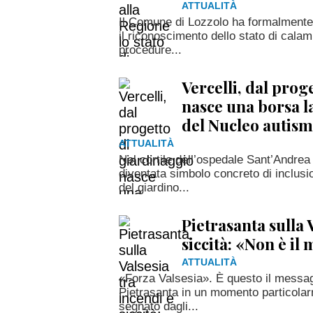
ATTUALITÀ
Il Comune di Lozzolo ha formalmente
il riconoscimento dello stato di calami
procedure...
Vercelli, dal prog
nasce una borsa l
del Nucleo autis
ATTUALITÀ
Nel cortile dell’ospedale Sant’Andrea 
diventata simbolo concreto di inclusi
del giardino...
Pietrasanta sulla 
siccità: «Non è i
ATTUALITÀ
«Forza Valsesia». È questo il messa
Pietrasanta in un momento particolarmen
segnato dagli...