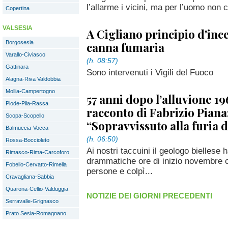
l’allarme i vicini, ma per l’uomo non c
Copertina
VALSESIA
A Cigliano principio d'inc
Borgosesia
canna fumaria
Varallo-Civiasco
(h. 08:57)
Gattinara
Sono intervenuti i Vigili del Fuoco
Alagna-Riva Valdobbia
Mollia-Campertogno
57 anni dopo l’alluvione 196
Piode-Pila-Rassa
racconto di Fabrizio Piana
Scopa-Scopello
“Sopravvissuto alla furia 
Balmuccia-Vocca
(h. 06:50)
Rossa-Boccioleto
Ai nostri taccuini il geologo biellese 
Rimasco-Rima-Carcoforo
drammatiche ore di inizio novembre ch
Fobello-Cervatto-Rimella
persone e colpì...
Cravagliana-Sabbia
Quarona-Cellio-Valduggia
NOTIZIE DEI GIORNI PRECEDENTI
Serravalle-Grignasco
Prato Sesia-Romagnano