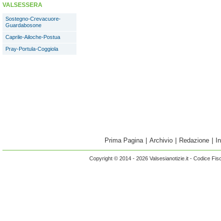
VALSESSERA
Sostegno-Crevacuore-
Guardabosone
Caprile-Ailoche-Postua
Pray-Portula-Coggiola
Prima Pagina
|
Archivio
|
Redazione
|
I
Copyright © 2014 - 2026 Valsesianotizie.it - Codice Fi