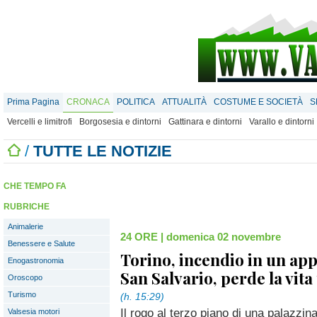
Prima Pagina
CRONACA
POLITICA
ATTUALITÀ
COSTUME E SOCIETÀ
S
Vercelli e limitrofi
Borgosesia e dintorni
Gattinara e dintorni
Varallo e dintorni
/
TUTTE LE NOTIZIE
CHE TEMPO FA
RUBRICHE
Animalerie
24 ORE
|
domenica 02 novembre
Benessere e Salute
Torino, incendio in un ap
Enogastronomia
San Salvario, perde la vit
Oroscopo
Turismo
(h. 15:29)
Il rogo al terzo piano di una palazzin
Valsesia motori