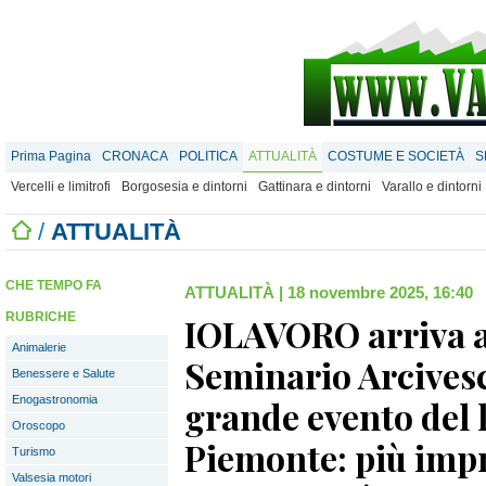
Prima Pagina
CRONACA
POLITICA
ATTUALITÀ
COSTUME E SOCIETÀ
S
Vercelli e limitrofi
Borgosesia e dintorni
Gattinara e dintorni
Varallo e dintorni
/
ATTUALITÀ
CHE TEMPO FA
ATTUALITÀ
|
18 novembre 2025, 16:40
RUBRICHE
IOLAVORO arriva a 
Animalerie
Seminario Arcivesco
Benessere e Salute
Enogastronomia
grande evento del 
Oroscopo
Piemonte: più impr
Turismo
Valsesia motori