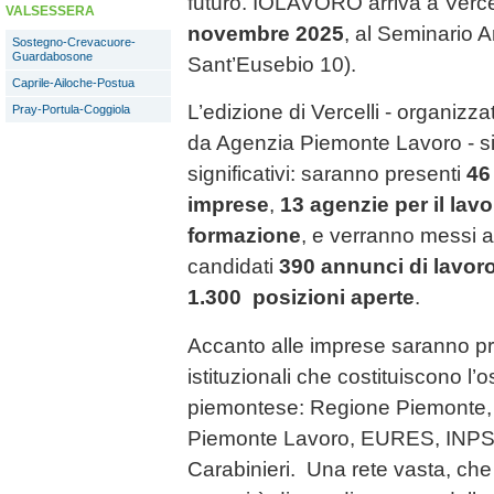
futuro. IOLAVORO arriva a Vercel
VALSESSERA
novembre 2025
, al Seminario A
Sostegno-Crevacuore-
Guardabosone
Sant’Eusebio 10).
Caprile-Ailoche-Postua
L’edizione di Vercelli - organiz
Pray-Portula-Coggiola
da Agenzia Piemonte Lavoro - s
significativi: saranno presenti
46
imprese
,
13 agenzie per il lavor
formazione
, e verranno messi a
candidati
390 annunci di lavoro
1.300 posizioni aperte
.
Accanto alle imprese saranno prese
istituzionali che costituiscono l’
piemontese: Regione Piemonte,
Piemonte Lavoro, EURES, INPS, I
Carabinieri. Una rete vasta, che 