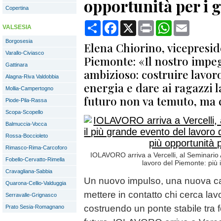
opportunità per i 
Copertina
Condividi
Facebook
X
Print
WhatsApp
Email
VALSESIA
Borgosesia
Elena Chiorino, vicepresi
Varallo-Civiasco
Piemonte: «Il nostro impe
Gattinara
ambizioso: costruire lavoro
Alagna-Riva Valdobbia
energia e dare ai ragazzi l
Mollia-Campertogno
futuro non va temuto, ma 
Piode-Pila-Rassa
Scopa-Scopello
Balmuccia-Vocca
Rossa-Boccioleto
Rimasco-Rima-Carcoforo
IOLAVORO arriva a Vercelli, al Seminario A
Fobello-Cervatto-Rimella
lavoro del Piemonte: più 
Cravagliana-Sabbia
Un nuovo impulso, una nuova ca
Quarona-Cellio-Valduggia
mettere in contatto chi cerca lavo
Serravalle-Grignasco
costruendo un ponte stabile tra
Prato Sesia-Romagnano