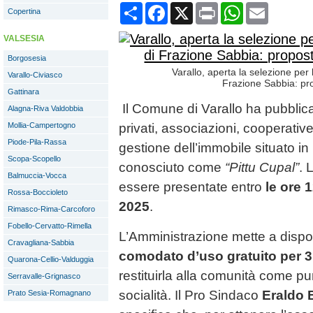
Condividi
Facebook
X
Print
WhatsApp
Email
Copertina
VALSESIA
Borgosesia
Varallo, aperta la selezione per 
Varallo-Civiasco
Frazione Sabbia: pr
Gattinara
Il Comune di Varallo ha pubblica
Alagna-Riva Valdobbia
Mollia-Campertogno
privati, associazioni, cooperativ
Piode-Pila-Rassa
gestione dell’immobile situato i
Scopa-Scopello
conosciuto come
“Pittu Cupal”
. 
Balmuccia-Vocca
essere presentate entro
le ore 
Rossa-Boccioleto
2025
.
Rimasco-Rima-Carcoforo
Fobello-Cervatto-Rimella
L’Amministrazione mette a dispos
Cravagliana-Sabbia
comodato d’uso gratuito per 3
Quarona-Cellio-Valduggia
restituirla alla comunità come pun
Serravalle-Grignasco
socialità. Il Pro Sindaco
Eraldo 
Prato Sesia-Romagnano