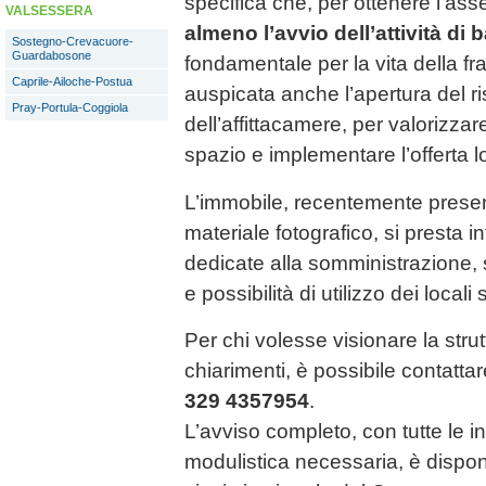
specifica che, per ottenere l’ass
VALSESSERA
almeno l’avvio dell’attività di b
Sostegno-Crevacuore-
Guardabosone
fondamentale per la vita della fr
Caprile-Ailoche-Postua
auspicata anche l’apertura del ri
Pray-Portula-Coggiola
dell’affittacamere, per valorizza
spazio e implementare l’offerta l
L’immobile, recentemente prese
materiale fotografico, si presta in
dedicate alla somministrazione, sp
e possibilità di utilizzo dei locali 
Per chi volesse visionare la strut
chiarimenti, è possibile contattar
329 4357954
.
L’avviso completo, con tutte le i
modulistica necessaria, è dispon