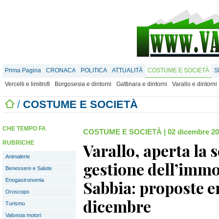
Prima Pagina
CRONACA
POLITICA
ATTUALITÀ
COSTUME E SOCIETÀ
S
Vercelli e limitrofi
Borgosesia e dintorni
Gattinara e dintorni
Varallo e dintorni
/
COSTUME E SOCIETÀ
CHE TEMPO FA
COSTUME E SOCIETÀ
|
02 dicembre 20
RUBRICHE
Varallo, aperta la s
Animalerie
gestione dell’immo
Benessere e Salute
Enogastronomia
Sabbia: proposte en
Oroscopo
dicembre
Turismo
Valsesia motori