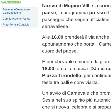
VALSESSERA
l’
arrivo di Mugiun VIII
e la
conse
Sostegno-Crevacuore-
paese
, in programma
presso il
Guardabosone
passaggio che segna ufficialmen
Caprile-Ailoche-Postua
Pray-Portula-Coggiola
serravallese.
Alle
16.00
prenderà il via anche 
appuntamento che porta il Carne
cuore del paese.
E per chi vuole chiudere la giorn
18.00
torna la musica:
DJ set c
Piazza Tirondello
, per continua
festa tra balli e convivialità.
Un avvio di Carnevale che promet
Sesia nel suo spirito più autenti
che si ritrova, celebra e si prepa