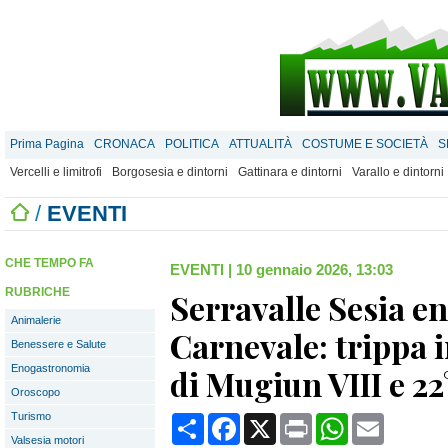
Prima Pagina
CRONACA
POLITICA
ATTUALITÀ
COSTUME E SOCIETÀ
S
Vercelli e limitrofi
Borgosesia e dintorni
Gattinara e dintorni
Varallo e dintorni
/
EVENTI
CHE TEMPO FA
EVENTI
|
10 gennaio 2026, 13:03
RUBRICHE
Serravalle Sesia en
Animalerie
Carnevale: trippa i
Benessere e Salute
Enogastronomia
di Mugiun VIII e 22
Oroscopo
Turismo
Condividi
Facebook
X
Print
WhatsApp
Email
Valsesia motori