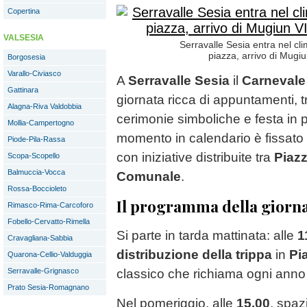
Copertina
VALSESIA
Serravalle Sesia entra nel cli
piazza, arrivo di Mugiu
Borgosesia
Varallo-Civiasco
A
Serravalle Sesia
il
Carnevale
Gattinara
giornata ricca di appuntamenti, tr
Alagna-Riva Valdobbia
cerimonie simboliche e festa in 
Mollia-Campertogno
momento in calendario è fissato
Piode-Pila-Rassa
con iniziative distribuite tra
Piazz
Scopa-Scopello
Balmuccia-Vocca
Comunale
.
Rossa-Boccioleto
Il programma della giorn
Rimasco-Rima-Carcoforo
Fobello-Cervatto-Rimella
Si parte in tarda mattinata: alle
1
Cravagliana-Sabbia
distribuzione della trippa
in
Pi
Quarona-Cellio-Valduggia
classico che richiama ogni anno r
Serravalle-Grignasco
Prato Sesia-Romagnano
Nel pomeriggio, alle
15.00
, spaz