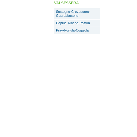
VALSESSERA
Sostegno-Crevacuore-
Guardabosone
Caprile-Ailoche-Postua
Pray-Portula-Coggiola