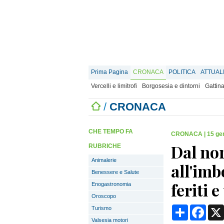
Prima Pagina
CRONACA
POLITICA
ATTUAL
Vercelli e limitrofi
Borgosesia e dintorni
Gattina
/
CRONACA
CHE TEMPO FA
CRONACA
|
15 ge
Dal nor
RUBRICHE
Animalerie
all'imb
Benessere e Salute
feriti e
Enogastronomia
Oroscopo
Condividi
Face
Turismo
Valsesia motori