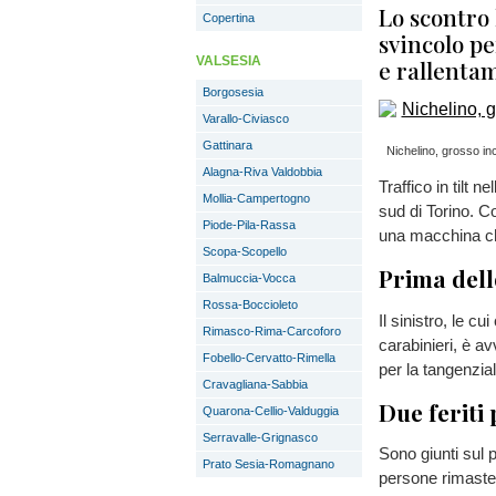
Lo scontro 
Copertina
svincolo pe
VALSESIA
e rallenta
Borgosesia
Varallo-Civiasco
Gattinara
Nichelino, grosso inci
Alagna-Riva Valdobbia
Traffico in tilt 
Mollia-Campertogno
sud di Torino. Co
Piode-Pila-Rassa
una macchina che 
Scopa-Scopello
Prima dell
Balmuccia-Vocca
Rossa-Boccioleto
Il sinistro, le 
Rimasco-Rima-Carcoforo
carabinieri, è a
Fobello-Cervatto-Rimella
per la tangenzial
Cravagliana-Sabbia
Due feriti
Quarona-Cellio-Valduggia
Serravalle-Grignasco
Sono giunti sul 
Prato Sesia-Romagnano
persone rimaste 