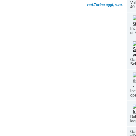
Val
red.Torino oggi, s.zo.
40 
Inc
di 
Gat
Seb
Inc
ope
Dal
leg
Gat
all