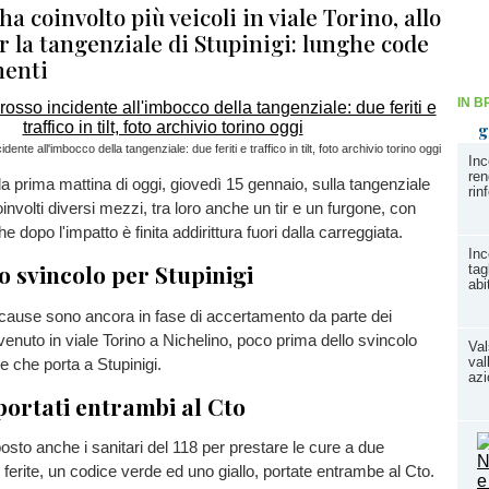
ha coinvolto più veicoli in viale Torino, allo
r la tangenziale di Stupinigi: lunghe code
menti
IN B
g
dente all'imbocco della tangenziale: due feriti e traffico in tilt, foto archivio torino oggi
Inc
ren
nella prima mattina di oggi, giovedì 15 gennaio, sulla tangenziale
rin
involti diversi mezzi, tra loro anche un tir e un furgone, con
dopo l'impatto è finita addirittura fuori dalla carreggiata.
Inc
o svincolo per Stupinigi
tag
abi
cui cause sono ancora in fase di accertamento da parte dei
vvenuto in viale Torino a Nichelino, poco prima dello svincolo
Val
val
e che porta a Stupinigi.
az
 portati entrambi al Cto
posto anche i sanitari del 118 per prestare le cure a due
ferite, un codice verde ed uno giallo, portate entrambe al Cto.