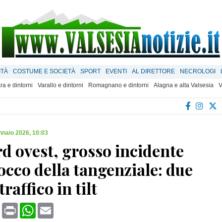
ITÀ
COSTUME E SOCIETÀ
SPORT
EVENTI
AL DIRETTORE
NECROLOGI
ra e dintorni
Varallo e dintorni
Romagnano e dintorni
Alagna e alta Valsesia
V
nnaio 2026, 10:03
d ovest, grosso incidente
occo della tangenziale: due
 traffico in tilt
book
X
Print
WhatsApp
Email