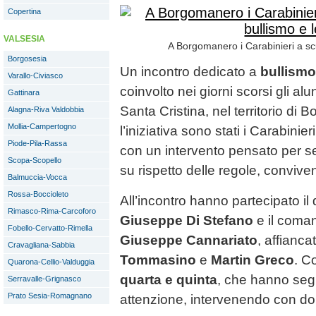
Copertina
VALSESIA
A Borgomanero i Carabinieri a scu
Borgosesia
Un incontro dedicato a
bullismo
Varallo-Civiasco
coinvolto nei giorni scorsi gli alu
Gattinara
Santa Cristina, nel territorio di
Alagna-Riva Valdobbia
Mollia-Campertogno
l’iniziativa sono stati i Carabinie
Piode-Pila-Rassa
con un intervento pensato per sen
Scopa-Scopello
su rispetto delle regole, convive
Balmuccia-Vocca
Rossa-Boccioleto
All’incontro hanno partecipato il 
Rimasco-Rima-Carcoforo
Giuseppe Di Stefano
e il coma
Fobello-Cervatto-Rimella
Giuseppe Cannariato
, affianca
Cravagliana-Sabbia
Tommasino
e
Martin Greco
. C
Quarona-Cellio-Valduggia
quarta e quinta
, che hanno seg
Serravalle-Grignasco
Prato Sesia-Romagnano
attenzione, intervenendo con d