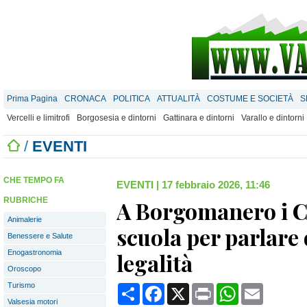
Prima Pagina
CRONACA
POLITICA
ATTUALITÀ
COSTUME E SOCIETÀ
S
Vercelli e limitrofi
Borgosesia e dintorni
Gattinara e dintorni
Varallo e dintorni
/
EVENTI
CHE TEMPO FA
EVENTI
|
17 febbraio 2026, 11:46
RUBRICHE
A Borgomanero i C
Animalerie
scuola per parlare 
Benessere e Salute
Enogastronomia
legalità
Oroscopo
Turismo
Condividi
Facebook
X
Print
WhatsApp
Email
Valsesia motori