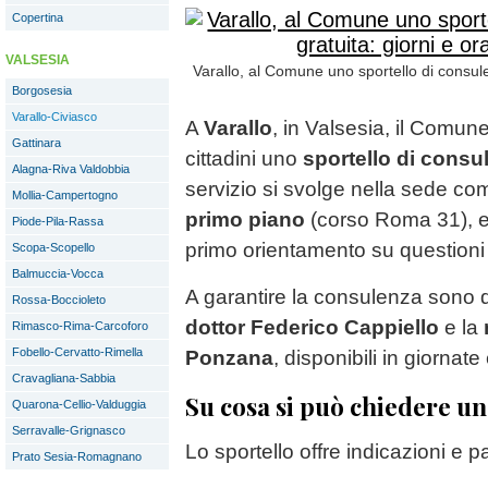
Copertina
VALSESIA
Varallo, al Comune uno sportello di consulen
Borgosesia
Varallo-Civiasco
A
Varallo
, in Valsesia, il Comun
Gattinara
cittadini uno
sportello di consul
Alagna-Riva Valdobbia
servizio si svolge nella sede co
Mollia-Campertogno
primo piano
(corso Roma 31), ed
Piode-Pila-Rassa
primo orientamento su questioni 
Scopa-Scopello
Balmuccia-Vocca
A garantire la consulenza sono du
Rossa-Boccioleto
dottor Federico Cappiello
e la
Rimasco-Rima-Carcoforo
Fobello-Cervatto-Rimella
Ponzana
, disponibili in giornate
Cravagliana-Sabbia
Su cosa si può chiedere u
Quarona-Cellio-Valduggia
Serravalle-Grignasco
Lo sportello offre indicazioni e 
Prato Sesia-Romagnano