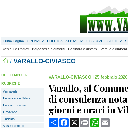
Prima Pagina
CRONACA
POLITICA
ATTUALITÀ
COSTUME E SOCIETÀ
S
Vercelli e limitrofi
Borgosesia e dintorni
Gattinara e dintorni
Varallo e dintorni
/
VARALLO-CIVIASCO
CHE TEMPO FA
VARALLO-CIVIASCO
|
25 febbraio 2026
RUBRICHE
Varallo, al Comune
Animalerie
di consulenza notar
Benessere e Salute
Enogastronomia
giorni e orari in Vi
Oroscopo
Turismo
Condividi
Facebook
X
Print
WhatsApp
Email
Valsesia motori