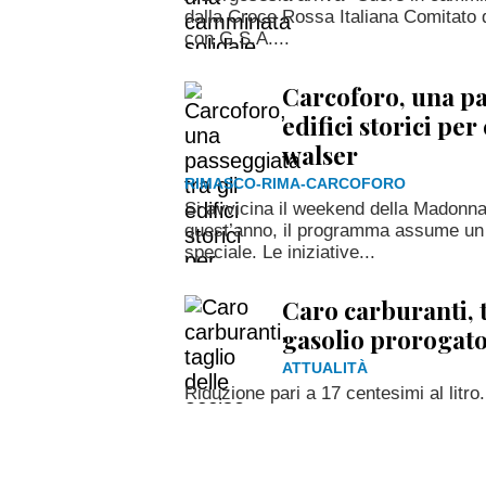
dalla Croce Rossa Italiana Comitato 
con G.S.A....
Carcoforo, una pa
edifici storici pe
walser
RIMASCO-RIMA-CARCOFORO
Si avvicina il weekend della Madonna
quest’anno, il programma assume un s
speciale. Le iniziative...
Caro carburanti, t
gasolio prorogato
ATTUALITÀ
Riduzione pari a 17 centesimi al litro.