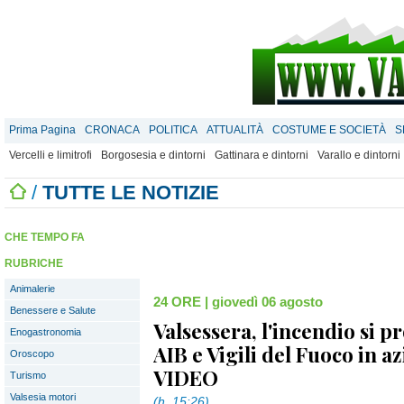
Prima Pagina
CRONACA
POLITICA
ATTUALITÀ
COSTUME E SOCIETÀ
S
Vercelli e limitrofi
Borgosesia e dintorni
Gattinara e dintorni
Varallo e dintorni
/
TUTTE LE NOTIZIE
CHE TEMPO FA
RUBRICHE
Animalerie
24 ORE
|
giovedì 06 agosto
Benessere e Salute
Valsessera, l'incendio si p
Enogastronomia
AIB e Vigili del Fuoco in 
Oroscopo
VIDEO
Turismo
Valsesia motori
(h. 15:26)