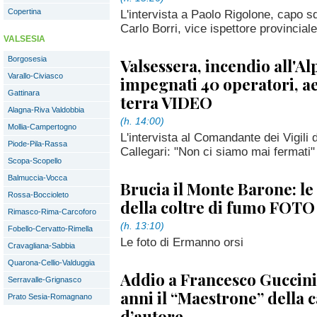
Copertina
L'intervista a Paolo Rigolone, capo s
Carlo Borri, vice ispettore provincial
VALSESIA
Borgosesia
Valsessera, incendio all'Al
Varallo-Civiasco
impegnati 40 operatori, ae
Gattinara
terra VIDEO
Alagna-Riva Valdobbia
(h. 14:00)
Mollia-Campertogno
L'intervista al Comandante dei Vigili 
Piode-Pila-Rassa
Callegari: "Non ci siamo mai fermati"
Scopa-Scopello
Balmuccia-Vocca
Brucia il Monte Barone: l
Rossa-Boccioleto
della coltre di fumo FOTO
Rimasco-Rima-Carcoforo
(h. 13:10)
Fobello-Cervatto-Rimella
Le foto di Ermanno orsi
Cravagliana-Sabbia
Quarona-Cellio-Valduggia
Addio a Francesco Guccini
Serravalle-Grignasco
anni il “Maestrone” della 
Prato Sesia-Romagnano
d’autore