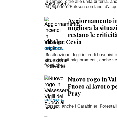
In campo, oltre alle unità di terra, a
ed elicottero Erikson con lanci d’acqua
Aggiornamento inc
migliora la situazi
restano le critici
all'Alpe Cevia
CRONACA
La situazione degli incendi boschivi i
incoraggianti miglioramenti, anche s
fronti che...
Nuovo rogo in Vals
Fuoco al lavoro p
Pray
CRONACA
Presenti anche i Carabinieri Forestali 