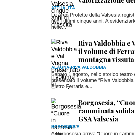
ATTUALITÀ
Le Aree Protette della Valsesia regist
negli ultimi cinque anni. A evidenziarlo
nelle...
Riva Valdobbia e 
il volume di Ferrar
montagna vissuta
ALAGNA-RIVA VALDOBBIA
Sabato 1 agosto, nello storico teatro 
presentato il volume “Riva Valdobbia 
Pietro Ferraris e...
Borgosesia, “Cuo
camminata solidal
GSA Valsesia
BORGOSESIA
A Borgosesia arriva “Cuore in cammi