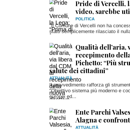
Pride di Vercelli, 
video, sarebbe uti
POLITICA
"Il Comune di Vercelli non ha concess
stato semplicemente rilasciato il null
Qualità dell’aria,
recepimento della
Pichetto: “Più st
salute dei cittadini”
ATTUALITÀ
Il provvedimento rafforza gli strumenti
“Obiettivo sistema più moderno e coo
europei ed...
Ente Parchi Valse
Alagna e confront
ATTUALITÀ