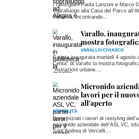
I consiglieri Paola Lanzoni e Marco De
sopralluogo alla Casa del Parco all’A
Valsesia, incontrando...
Varallo, inaugurat
mostra fotografic
VARALLO-CIVIASCO
È stata inaugurata martedì 4 agosto a
Centa” di Varallo la mostra fotografi
“Astrazioni urbane....
Micronido aziendal
lavori per il nuov
all’aperto
ATTUALITÀ
Sono iniziati i lavori di restyling dell
micronido aziendale dell’ASL VC, sit
Sant’Andrea di Vercelli....