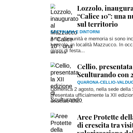
Lozzolo, inaugura
“Calice 10”: una n
sul territorio
GATTINARA E DINTORNI
Arte, comunità e memoria si sono in
Lozzolo, in località Mazzucco. In occ
giorni di festa...
Cellio, presentata
Sculturando con 27
QUARONA-CELLIO-VALDU
Domenica 2 agosto, nella sede della 
presentata ufficialmente la XII edizio
dedicato alla...
Aree Protette dell
di crescita tra visi
valorizzazione del