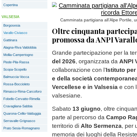
Copertina
VALSESIA
Camminata partigiana all’Alpe Portile, u
Borgosesia
Oltre cinquanta partecipan
Varallo-Civiasco
promossa da ANPI Varallo 
Gattinara
Alagna-Riva Valdobbia
Grande partecipazione per la te
Mollia-Campertogno
del 2026
, organizzata da
ANPI V
Piode-Pila-Rassa
collaborazione con l’
Istituto pe
Scopa-Scopello
Balmuccia-Vocca
e della società contemporanea 
Rossa-Boccioleto
Vercellese e in Valsesia
e con l
Rimasco-Rima-Carcoforo
valsesiane.
Fobello-Cervatto-Rimella
Cravagliana-Sabbia
Sabato
13 giugno
, oltre cinqu
Quarona-Cellio-Valduggia
parte al percorso da
Campo Rag
Serravalle-Grignasco
territorio di
Alto Sermenza
, per 
Prato Sesia-Romagnano
memoria dei luoghi della Resiste