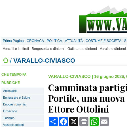
Prima Pagina
CRONACA
POLITICA
ATTUALITÀ
COSTUME E SOCIETÀ
S
Vercelli e limitrofi
Borgosesia e dintorni
Gattinara e dintorni
Varallo e dintorni
/
VARALLO-CIVIASCO
CHE TEMPO FA
VARALLO-CIVIASCO
|
16 giugno 2026, 
RUBRICHE
Camminata partigi
Animalerie
Portile, una nuova
Benessere e Salute
Enogastronomia
Ettore Ottolini
Oroscopo
Turismo
Condividi
Facebook
X
Print
WhatsApp
Email
Valsesia motori