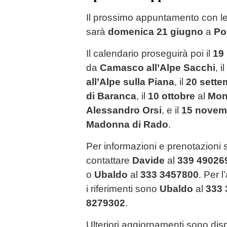
Il prossimo appuntamento con l
sarà
domenica 21 giugno
a
Po
Il calendario proseguirà poi il
19 
da
Camasco all’Alpe Sacchi
, il
all’Alpe sulla Piana
, il
20 sette
di Baranca
, il
10 ottobre
al
Mon
Alessandro Orsi
, e il
15 novem
Madonna di Rado
.
Per informazioni e prenotazioni 
contattare
Davide
al
339 49026
o
Ubaldo
al
333 3457800
. Per 
i riferimenti sono
Ubaldo
al
333 
8279302
.
Ulteriori aggiornamenti sono disp