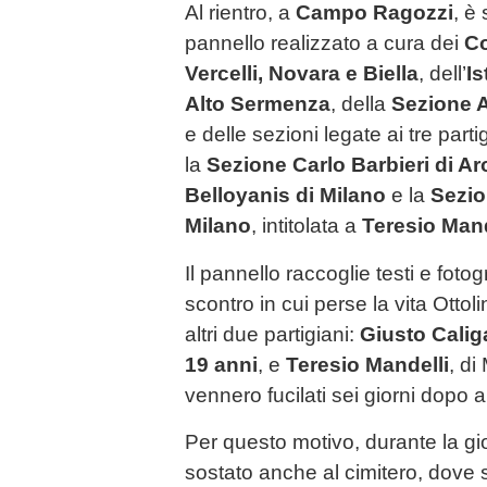
Al rientro, a
Campo Ragozzi
, è
pannello realizzato a cura dei
Co
Vercelli, Novara e Biella
, dell’
Is
Alto Sermenza
, della
Sezione A
e delle sezioni legate ai tre parti
la
Sezione Carlo Barbieri di A
Belloyanis di Milano
e la
Sezio
Milano
, intitolata a
Teresio Mand
Il pannello raccoglie testi e foto
scontro in cui perse la vita Ottolin
altri due partigiani:
Giusto Calig
19 anni
, e
Teresio Mandelli
, di
vennero fucilati sei giorni dopo a
Per questo motivo, durante la gi
sostato anche al cimitero, dove s