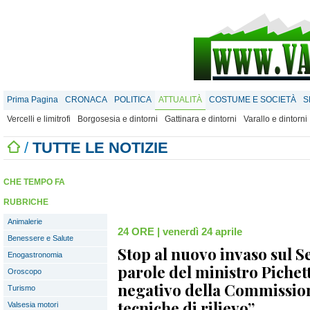
Prima Pagina
CRONACA
POLITICA
ATTUALITÀ
COSTUME E SOCIETÀ
S
Vercelli e limitrofi
Borgosesia e dintorni
Gattinara e dintorni
Varallo e dintorni
/
TUTTE LE NOTIZIE
CHE TEMPO FA
RUBRICHE
Animalerie
24 ORE
|
venerdì 24 aprile
Benessere e Salute
Stop al nuovo invaso sul Se
Enogastronomia
parole del ministro Pichet
Oroscopo
negativo della Commissio
Turismo
tecniche di rilievo”
Valsesia motori