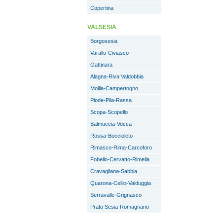
Copertina
VALSESIA
Borgosesia
Varallo-Civiasco
Gattinara
Alagna-Riva Valdobbia
Mollia-Campertogno
Piode-Pila-Rassa
Scopa-Scopello
Balmuccia-Vocca
Rossa-Boccioleto
Rimasco-Rima-Carcoforo
Fobello-Cervatto-Rimella
Cravagliana-Sabbia
Quarona-Cellio-Valduggia
Serravalle-Grignasco
Prato Sesia-Romagnano