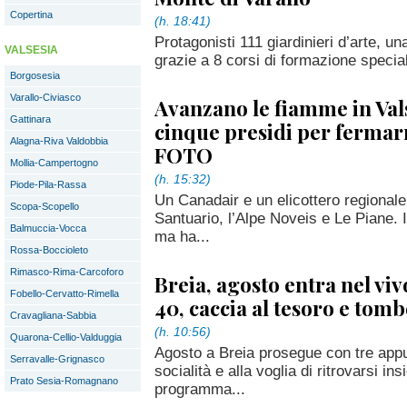
Copertina
(h. 18:41)
Protagonisti 111 giardinieri d’arte, u
VALSESIA
grazie a 8 corsi di formazione special
Borgosesia
Varallo-Civiasco
Avanzano le fiamme in Val
Gattinara
cinque presidi per fermar
Alagna-Riva Valdobbia
FOTO
Mollia-Campertogno
(h. 15:32)
Piode-Pila-Rassa
Un Canadair e un elicottero regionale 
Scopa-Scopello
Santuario, l’Alpe Noveis e Le Piane. I
Balmuccia-Vocca
ma ha...
Rossa-Boccioleto
Rimasco-Rima-Carcoforo
Breia, agosto entra nel viv
Fobello-Cervatto-Rimella
40, caccia al tesoro e tom
Cravagliana-Sabbia
(h. 10:56)
Quarona-Cellio-Valduggia
Agosto a Breia prosegue con tre appun
Serravalle-Grignasco
socialità e alla voglia di ritrovarsi ins
Prato Sesia-Romagnano
programma...