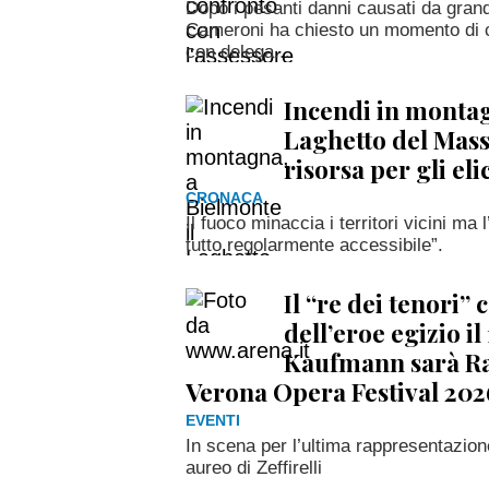
Dopo i pesanti danni causati da grand
Cameroni ha chiesto un momento di co
con delega...
Incendi in montag
Laghetto del Mas
risorsa per gli el
CRONACA
Il fuoco minaccia i territori vicini ma
tutto regolarmente accessibile”.
Il “re dei tenori”
dell’eroe egizio i
Kaufmann sarà Ra
Verona Opera Festival 202
EVENTI
In scena per l’ultima rappresentazione
aureo di Zeffirelli