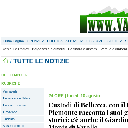
Prima Pagina
CRONACA
POLITICA
ATTUALITÀ
COSTUME E SOCIETÀ
S
Vercelli e limitrofi
Borgosesia e dintorni
Gattinara e dintorni
Varallo e dintorni
/
TUTTE LE NOTIZIE
CHE TEMPO FA
RUBRICHE
Animalerie
24 ORE
|
lunedì 10 agosto
Benessere e Salute
Custodi di Bellezza, con il 
Enogastronomia
Piemonte racconta i suoi g
Oroscopo
storici: c'è anche il Giardi
Turismo
Monte di Varallo
Valsesia motori