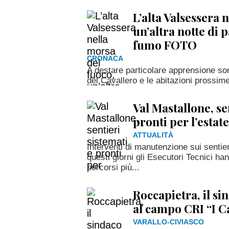
L’alta Valsessera 
un’altra notte di 
fumo FOTO
CRONACA
A destare particolare apprensione son
del Cavallero e le abitazioni prossim
Val Mastallone, se
pronti per l’estate
ATTUALITÀ
Interventi di manutenzione sui sentier
questi giorni gli Esecutori Tecnici ha
percorsi più...
Roccapietra, il si
al campo CRI “I C
VARALLO-CIVIASCO