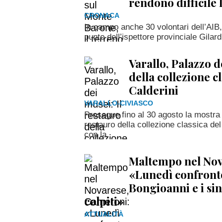
rendono difficile
CRONACA
In campo anche 30 volontari dell’AIB, 
punto dell’ispettore provinciale Gilard
Varallo, Palazzo d
della collezione c
Calderini
VARALLO-CIVIASCO
Prosegue fino al 30 agosto la mostra
restauro della collezione classica d
con la...
Maltempo nel Nov
«Lunedì confronto
Bongioanni e i sin
colpiti»
ATTUALITÀ