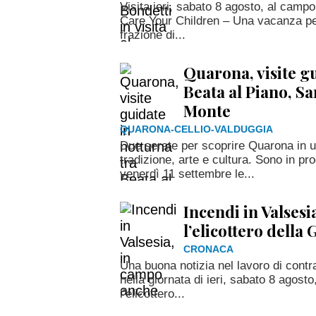
Visita ieri, sabato 8 agosto, al campo
Care Your Children – Una vacanza per 
frazione di...
Quarona, visite gu
Beata al Piano, Sa
Monte
QUARONA-CELLIO-VALDUGGIA
Due serate per scoprire Quarona in u
tradizione, arte e cultura. Sono in 
venerdì 11 settembre le...
Incendi in Valses
l’elicottero della
CRONACA
Una buona notizia nel lavoro di contra
nella giornata di ieri, sabato 8 agos
l’elicottero...