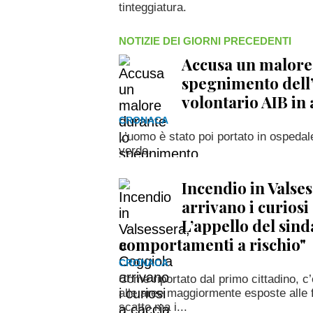
tinteggiatura.
NOTIZIE DEI GIORNI PRECEDENTI
Accusa un malore
spegnimento dell’
volontario AIB in 
CRONACA
L’uomo è stato poi portato in ospedal
verde.
Incendio in Valse
arrivano i curiosi 
L’appello del sind
comportamenti a rischio"
CRONACA
Come riportato dal primo cittadino, c’
alle aree maggiormente esposte alle 
scatto ma i...