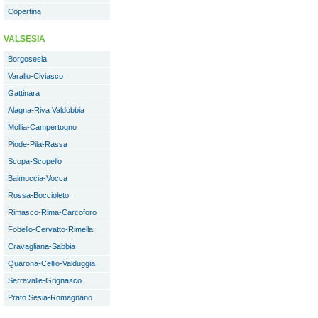
Copertina
VALSESIA
Borgosesia
Varallo-Civiasco
Gattinara
Alagna-Riva Valdobbia
Mollia-Campertogno
Piode-Pila-Rassa
Scopa-Scopello
Balmuccia-Vocca
Rossa-Boccioleto
Rimasco-Rima-Carcoforo
Fobello-Cervatto-Rimella
Cravagliana-Sabbia
Quarona-Cellio-Valduggia
Serravalle-Grignasco
Prato Sesia-Romagnano