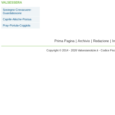
VALSESSERA
Sostegno-Crevacuore-
Guardabosone
Caprile-Ailoche-Postua
Pray-Portula-Coggiola
Prima Pagina
|
Archivio
|
Redazione
|
I
Copyright © 2014 - 2026 Valsesianotizie.it - Codice Fi