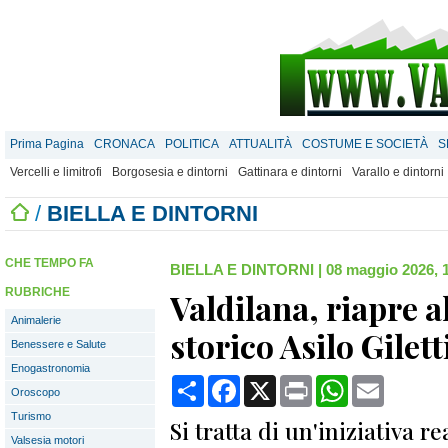
Prima Pagina
CRONACA
POLITICA
ATTUALITÀ
COSTUME E SOCIETÀ
S
Vercelli e limitrofi
Borgosesia e dintorni
Gattinara e dintorni
Varallo e dintorni
/
BIELLA E DINTORNI
CHE TEMPO FA
BIELLA E DINTORNI
|
08 maggio 2026, 
RUBRICHE
Valdilana, riapre a
Animalerie
storico Asilo Gilet
Benessere e Salute
Enogastronomia
Condividi
Facebook
X
Print
WhatsApp
Email
Oroscopo
Turismo
Si tratta di un'iniziativa re
Valsesia motori