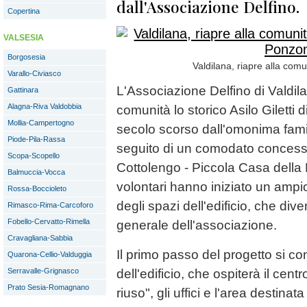
dall'Associazione Delfino.
Copertina
VALSESIA
Borgosesia
Valdilana, riapre alla comun
Varallo-Civiasco
L'Associazione Delfino di Valdilan
Gattinara
Alagna-Riva Valdobbia
comunità lo storico Asilo Giletti 
Mollia-Campertogno
secolo scorso dall'omonima famigl
Piode-Pila-Rassa
seguito di un comodato concesso 
Scopa-Scopello
Cottolengo - Piccola Casa della 
Balmuccia-Vocca
volontari hanno iniziato un ampi
Rossa-Boccioleto
degli spazi dell'edificio, che diven
Rimasco-Rima-Carcoforo
Fobello-Cervatto-Rimella
generale dell'associazione.
Cravagliana-Sabbia
Il primo passo del progetto si co
Quarona-Cellio-Valduggia
Serravalle-Grignasco
dell'edificio, che ospiterà il cen
Prato Sesia-Romagnano
riuso", gli uffici e l'area destinat