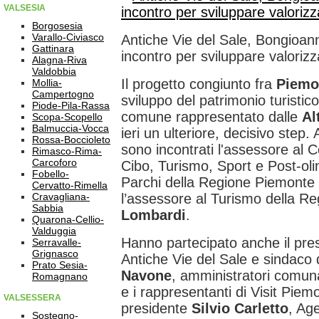
VALSESIA
Borgosesia
Varallo-Civiasco
Antiche Vie del Sale, Bongioann
Gattinara
incontro per sviluppare valorizz
Alagna-Riva
Valdobbia
Il progetto congiunto fra
Piemo
Mollia-
Campertogno
sviluppo del patrimonio turistico
Piode-Pila-Rassa
comune rappresentato dalle
Al
Scopa-Scopello
Balmuccia-Vocca
ieri un ulteriore, decisivo step.
Rossa-Boccioleto
sono incontrati l'assessore al 
Rimasco-Rima-
Carcoforo
Cibo, Turismo, Sport e Post-ol
Fobello-
Parchi della Regione Piemonte
Cervatto-Rimella
Cravagliana-
l’assessore al Turismo della Re
Sabbia
Lombardi
.
Quarona-Cellio-
Valduggia
Hanno partecipato anche il pres
Serravalle-
Grignasco
Antiche Vie del Sale e sindaco
Prato Sesia-
Navone
, amministratori comuna
Romagnano
e i rappresentanti di Visit Piemo
VALSESSERA
presidente
Silvio Carletto
, Age
Sostegno-