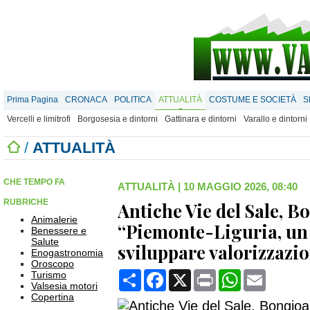
Prima Pagina
CRONACA
POLITICA
ATTUALITÀ
COSTUME E SOCIETÀ
S
Vercelli e limitrofi
Borgosesia e dintorni
Gattinara e dintorni
Varallo e dintorni
/
ATTUALITÀ
CHE TEMPO FA
ATTUALITÀ
|
10 MAGGIO 2026, 08:40
RUBRICHE
Antiche Vie del Sale, B
Animalerie
“Piemonte-Liguria, un
Benessere e
Salute
sviluppare valorizzazio
Enogastronomia
Oroscopo
Condividi
Facebook
X
Print
WhatsApp
Email
Turismo
Valsesia motori
Copertina