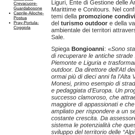
Liguri, Ente di Gestione delle Ar
Crevacuore-
Guardabosone
Marittime e Conitours. Nel confr
Caprile-Ailoche-
temi della
promozione condiv
Postua
del
turismo outdoor
e della va
Pray-Portula-
Coggiola
ambientale dei territori attraver
Sale.
Spiega
Bongioanni
: «
Sono stat
di recuperare le antiche strade
Piemonte e Liguria e trasformarle 
outdoor. Da direttore dell’Atl 
ormai più di dieci anni fa l’Alta
Monesi, primo esempio di strad
e pedaggiata d’Europa. Un prog
successo clamoroso, che attr
maggiore di appassionati e che
ampliato per rispondere a un 
costante crescita. Da assessor
sistema le potenzialità che ques
sviluppo del territorio delle “Al