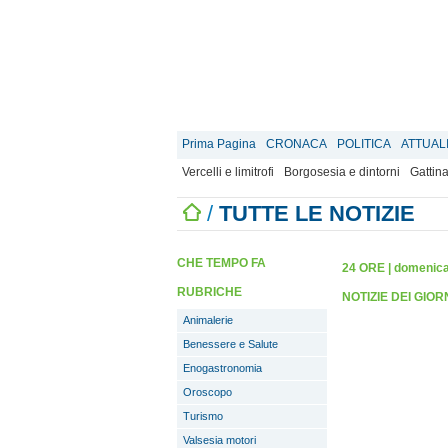
Prima Pagina
CRONACA
POLITICA
ATTUAL
Vercelli e limitrofi
Borgosesia e dintorni
Gattina
/
TUTTE LE NOTIZIE
CHE TEMPO FA
24 ORE
|
domenica
RUBRICHE
NOTIZIE DEI GIO
Animalerie
Benessere e Salute
Enogastronomia
Oroscopo
Turismo
Valsesia motori