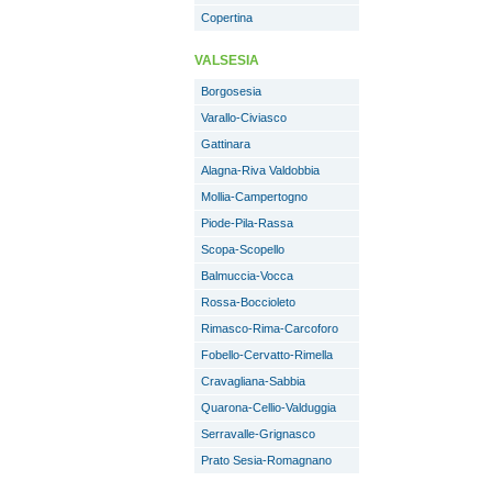
Copertina
VALSESIA
Borgosesia
Varallo-Civiasco
Gattinara
Alagna-Riva Valdobbia
Mollia-Campertogno
Piode-Pila-Rassa
Scopa-Scopello
Balmuccia-Vocca
Rossa-Boccioleto
Rimasco-Rima-Carcoforo
Fobello-Cervatto-Rimella
Cravagliana-Sabbia
Quarona-Cellio-Valduggia
Serravalle-Grignasco
Prato Sesia-Romagnano