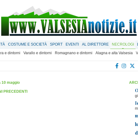
ITÀ
COSTUME E SOCIETÀ
SPORT
EVENTI
AL DIRETTORE
NECROLOGI
ra e dintorni
Varallo e dintorni
Romagnano e dintorni
Alagna e alta Valsesia
V
 10 maggio
ARCH
O
RNI PRECEDENTI
g
I
m
m
l
d