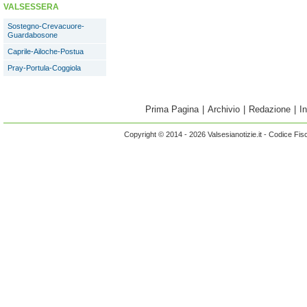
VALSESSERA
Sostegno-Crevacuore-
Guardabosone
Caprile-Ailoche-Postua
Pray-Portula-Coggiola
Prima Pagina
|
Archivio
|
Redazione
|
I
Copyright © 2014 - 2026 Valsesianotizie.it - Codice Fi