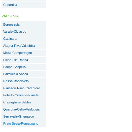
Copertina
VALSESIA
Borgosesia
Varallo-Civiasco
Gattinara
Alagna-Riva Valdobbia
Mollia-Campertogno
Piode-Pila-Rassa
Scopa-Scopello
Balmuccia-Vocca
Rossa-Boccioleto
Rimasco-Rima-Carcoforo
Fobello-Cervatto-Rimella
Cravagliana-Sabbia
Quarona-Cellio-Valduggia
Serravalle-Grignasco
Prato Sesia-Romagnano