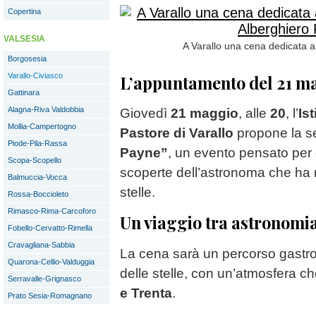
Copertina
VALSESIA
A Varallo una cena dedicata a 
Borgosesia
Varallo-Civiasco
L’appuntamento del 21 m
Gattinara
Alagna-Riva Valdobbia
Giovedì
21 maggio
, alle
20
, l’
Is
Mollia-Campertogno
Pastore di Varallo
propone la s
Piode-Pila-Rassa
Payne”
, un evento pensato per c
Scopa-Scopello
scoperte dell’astronoma che ha r
Balmuccia-Vocca
stelle.
Rossa-Boccioleto
Rimasco-Rima-Carcoforo
Un viaggio tra astronomi
Fobello-Cervatto-Rimella
Cravagliana-Sabbia
La cena sarà un percorso gastro
Quarona-Cellio-Valduggia
delle stelle, con un’atmosfera ch
Serravalle-Grignasco
e Trenta
.
Prato Sesia-Romagnano