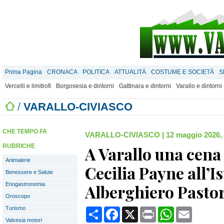
Prima Pagina
CRONACA
POLITICA
ATTUALITÀ
COSTUME E SOCIETÀ
S
Vercelli e limitrofi
Borgosesia e dintorni
Gattinara e dintorni
Varallo e dintorni
/
VARALLO-CIVIASCO
CHE TEMPO FA
VARALLO-CIVIASCO
|
12 maggio 2026,
RUBRICHE
A Varallo una cena
Animalerie
Cecilia Payne all’Is
Benessere e Salute
Enogastronomia
Alberghiero Pasto
Oroscopo
Turismo
Condividi
Facebook
X
Print
WhatsApp
Email
Valsesia motori