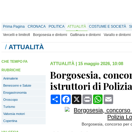
Prima Pagina
CRONACA
POLITICA
ATTUALITÀ
COSTUME E SOCIETÀ
S
Vercelli e limitrofi
Borgosesia e dintorni
Gattinara e dintorni
Varallo e dintorni
/
ATTUALITÀ
CHE TEMPO FA
ATTUALITÀ
|
15 maggio 2026, 10:08
RUBRICHE
Borgosesia, conco
Animalerie
istruttori di Polizi
Benessere e Salute
Enogastronomia
Condividi
Facebook
X
Print
WhatsApp
Email
Oroscopo
Turismo
Valsesia motori
Copertina
Borgosesia, concorso per du