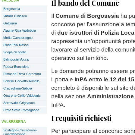
VALSESIA
Il bando del Comune
Borgosesia
Il
Comune di Borgosesia
ha pu
Varallo-Civiasco
concorso per l’assunzione a tem
Gattinara
Alagna-Riva Valdobbia
di
due istruttori di Polizia Loca
Mollia-Campertogno
rappresenta un’opportunità prof
Piode-Pila-Rassa
lavorare al servizio della comuni
Scopa-Scopello
operativo sul territorio.
Balmuccia-Vocca
Rossa-Boccioleto
Le domande potranno essere pre
Rimasco-Rima-Carcoforo
il portale
InPA
entro le
12 del 1
Fobello-Cervatto-Rimella
completo è disponibile sul sito 
Cravagliana-Sabbia
nella sezione
Amministrazione
Quarona-Cellio-Valduggia
Serravalle-Grignasco
InPA.
Prato Sesia-Romagnano
I requisiti richiesti
VALSESSERA
Per partecipare al concorso sono r
Sostegno-Crevacuore-
Guardabosone