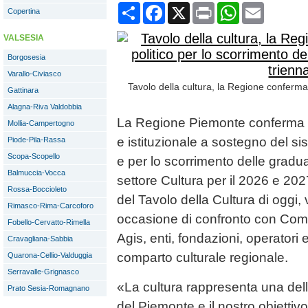
Condividi
Facebook
X
Print
WhatsApp
Email
Copertina
VALSESIA
Borgosesia
Varallo-Civiasco
Tavolo della cultura, la Regione conferma
Gattinara
Alagna-Riva Valdobbia
La Regione Piemonte conferma il
Mollia-Campertogno
e istituzionale a sostegno del s
Piode-Pila-Rassa
Scopa-Scopello
e per lo scorrimento delle graduat
Balmuccia-Vocca
settore Cultura per il 2026 e 2027
Rossa-Boccioleto
del Tavolo della Cultura di oggi
Rimasco-Rima-Carcoforo
occasione di confronto con Com
Fobello-Cervatto-Rimella
Agis, enti, fondazioni, operatori 
Cravagliana-Sabbia
comparto culturale regionale.
Quarona-Cellio-Valduggia
Serravalle-Grignasco
«La cultura rappresenta una delle
Prato Sesia-Romagnano
del Piemonte e il nostro obiettiv