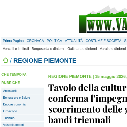
Prima Pagina
CRONACA
POLITICA
ATTUALITÀ
COSTUME E SOCIETÀ
S
Vercelli e limitrofi
Borgosesia e dintorni
Gattinara e dintorni
Varallo e dintorni
/
REGIONE PIEMONTE
CHE TEMPO FA
REGIONE PIEMONTE
|
15 maggio 2026,
RUBRICHE
Tavolo della cultur
Animalerie
conferma l’impegno
Benessere e Salute
Enogastronomia
scorrimento delle 
Oroscopo
bandi triennali
Turismo
Valsesia motori