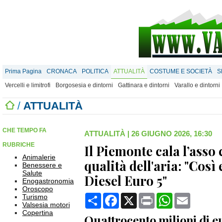
Prima Pagina
CRONACA
POLITICA
ATTUALITÀ
COSTUME E SOCIETÀ
S
Vercelli e limitrofi
Borgosesia e dintorni
Gattinara e dintorni
Varallo e dintorni
/
ATTUALITÀ
CHE TEMPO FA
ATTUALITÀ
|
26 GIUGNO 2026, 16:30
RUBRICHE
Il Piemonte cala l’asso 
Animalerie
qualità dell'aria: "Così
Benessere e
Salute
Diesel Euro 5"
Enogastronomia
Oroscopo
Condividi
Facebook
X
Print
WhatsApp
Email
Turismo
Valsesia motori
Copertina
Quattrocento milioni di e