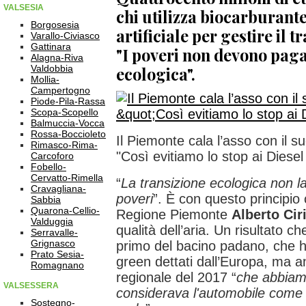
VALSESIA
chi utilizza biocarburante
Borgosesia
artificiale per gestire il tr
Varallo-Civiasco
Gattinara
"I poveri non devono paga
Alagna-Riva
Valdobbia
ecologica".
Mollia-
Campertogno
Piode-Pila-Rassa
Scopa-Scopello
Balmuccia-Vocca
Rossa-Boccioleto
Il Piemonte cala l’asso con il su
Rimasco-Rima-
"Così evitiamo lo stop ai Diesel
Carcoforo
Fobello-
Cervatto-Rimella
“
La transizione ecologica non l
Cravagliana-
poveri
”. È con questo principio 
Sabbia
Quarona-Cellio-
Regione Piemonte
Alberto Cir
Valduggia
qualità dell’aria. Un risultato ch
Serravalle-
Grignasco
primo del bacino padano, che ha
Prato Sesia-
green dettati dall’Europa, ma 
Romagnano
regionale del 2017 “
che abbiam
VALSESSERA
considerava l'automobile come 
Sostegno-