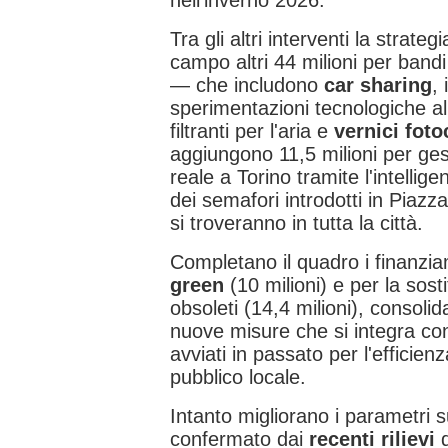
nell’inverno 2026.
Tra gli altri interventi la strate
campo altri 44 milioni per band
— che includono
car sharing
, 
sperimentazioni tecnologiche al
filtranti per l'aria e
vernici foto
aggiungono 11,5 milioni per gest
reale a Torino tramite l'intellige
dei semafori introdotti in Piazz
si troveranno in tutta la città.
Completano il quadro i finanziam
green
(10 milioni) e per la sost
obsoleti (14,4 milioni), consoli
nuove misure che si integra con
avviati in passato per l'efficien
pubblico locale.
Intanto migliorano i parametri su
confermato dai
recenti rilievi
d