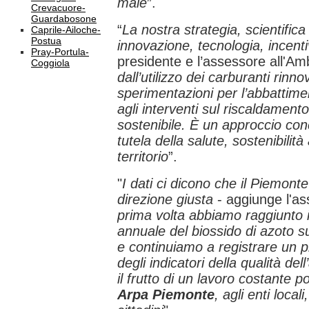
male
”.
Crevacuore-
Guardabosone
“
La nostra strategia, scientifica
Caprile-Ailoche-
Postua
innovazione, tecnologia, incenti
Pray-Portula-
presidente e l’assessore all'A
Coggiola
dall’utilizzo dei carburanti rinno
sperimentazioni per l’abbattimen
agli interventi sul riscaldament
sostenibile. È un approccio co
tutela della salute, sostenibilit
territorio
”.
"
I dati ci dicono che il Piemont
direzione giusta
- aggiunge l'a
prima volta abbiamo raggiunto il
annuale del biossido di azoto su 
e continuiamo a registrare un 
degli indicatori della qualità dell
il frutto di un lavoro costante 
Arpa Piemonte
, agli enti local