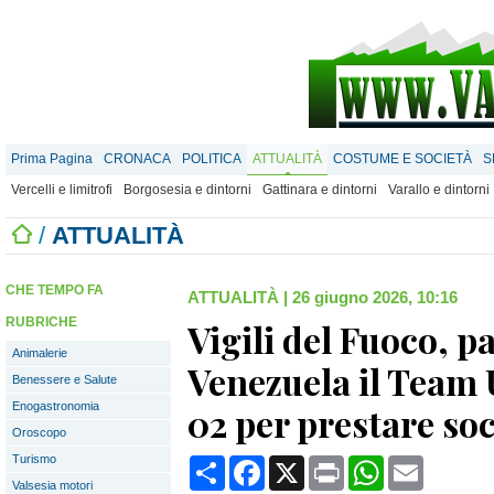
Prima Pagina
CRONACA
POLITICA
ATTUALITÀ
COSTUME E SOCIETÀ
S
Vercelli e limitrofi
Borgosesia e dintorni
Gattinara e dintorni
Varallo e dintorni
/
ATTUALITÀ
CHE TEMPO FA
ATTUALITÀ
|
26 giugno 2026, 10:16
RUBRICHE
Vigili del Fuoco, pa
Animalerie
Venezuela il Team 
Benessere e Salute
Enogastronomia
02 per prestare so
Oroscopo
Turismo
Condividi
Facebook
X
Print
WhatsApp
Email
Valsesia motori