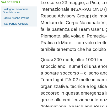
Lo scorso 23 maggio, a Pisa, la 
VALSESSERA
internazionale INSARAG ONU (I
Sostegno-Crevacuore-
Guardabosone
Rescue Advisory Group) dei mo
Caprile-Ailoche-Postua
Medium del Corpo Nazionale Vig
Pray-Portula-Coggiola
fa, la partenza del Team Usar Lig
Piemonte, alla volta di Pomezia– 
Pratica di Mare – con volo dirett
terribile terremoto che ha colpito
Quasi 200 morti, oltre 1000 feriti
snocciolano i numeri di una eno
a portare soccorso – ci sono an
Team Light ITA-02 mette in camp
organizzativa, tecnica e logistica
soccorso in questa emergenza in
grazie alla certificazione inter
(International Search and Rescu