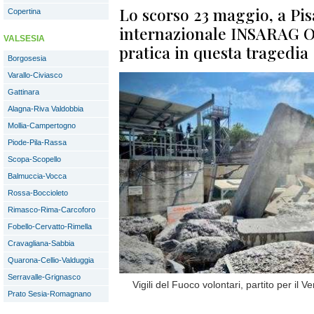
Lo scorso 23 maggio, a Pisa
Copertina
internazionale INSARAG O
VALSESIA
pratica in questa tragedia
Borgosesia
Varallo-Civiasco
Gattinara
Alagna-Riva Valdobbia
Mollia-Campertogno
Piode-Pila-Rassa
Scopa-Scopello
Balmuccia-Vocca
Rossa-Boccioleto
Rimasco-Rima-Carcoforo
Fobello-Cervatto-Rimella
Cravagliana-Sabbia
Quarona-Cellio-Valduggia
Serravalle-Grignasco
Vigili del Fuoco volontari, partito per il 
Prato Sesia-Romagnano