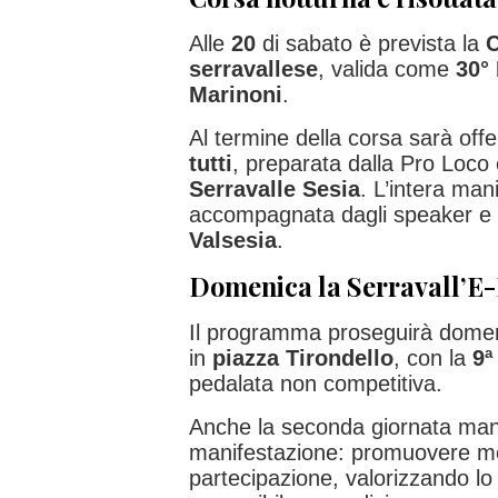
Alle
20
di sabato è prevista la
C
serravallese
, valida come
30°
Marinoni
.
Al termine della corsa sarà off
tutti
, preparata dalla Pro Loco
Serravalle Sesia
. L’intera man
accompagnata dagli speaker e 
Valsesia
.
Domenica la Serravall’E-
Il programma proseguirà dome
in
piazza Tirondello
, con la
9ª
pedalata non competitiva.
Anche la seconda giornata mante
manifestazione: promuovere mo
partecipazione, valorizzando l