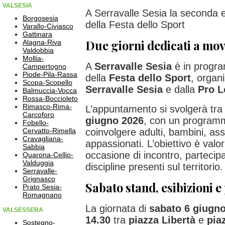
VALSESIA
A Serravalle Sesia la seconda 
Borgosesia
della Festa dello Sport
Varallo-Civiasco
Gattinara
Due giorni dedicati a mov
Alagna-Riva
Valdobbia
Mollia-
A
Serravalle Sesia
è in progr
Campertogno
Piode-Pila-Rassa
della
Festa dello Sport
, organ
Scopa-Scopello
Serravalle Sesia
e dalla
Pro L
Balmuccia-Vocca
Rossa-Boccioleto
Rimasco-Rima-
L’appuntamento si svolgerà tr
Carcoforo
giugno 2026
, con un program
Fobello-
Cervatto-Rimella
coinvolgere adulti, bambini, ass
Cravagliana-
appassionati. L’obiettivo è valo
Sabbia
occasione di incontro, partecip
Quarona-Cellio-
Valduggia
discipline presenti sul territorio.
Serravalle-
Grignasco
Sabato stand, esibizioni e
Prato Sesia-
Romagnano
La giornata di
sabato 6 giugn
VALSESSERA
14.30
tra
piazza Libertà
e
pia
Sostegno-