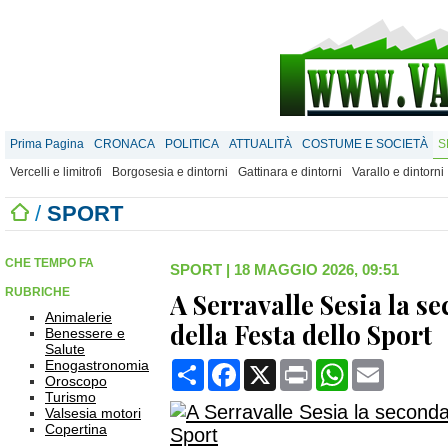
Prima Pagina
CRONACA
POLITICA
ATTUALITÀ
COSTUME E SOCIETÀ
S
Vercelli e limitrofi
Borgosesia e dintorni
Gattinara e dintorni
Varallo e dintorni
/
SPORT
CHE TEMPO FA
SPORT
|
18 MAGGIO 2026, 09:51
RUBRICHE
A Serravalle Sesia la s
Animalerie
della Festa dello Sport
Benessere e
Salute
Enogastronomia
Condividi
Facebook
X
Print
WhatsApp
Email
Oroscopo
Turismo
Valsesia motori
Copertina