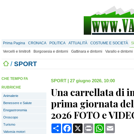
Prima Pagina
CRONACA
POLITICA
ATTUALITÀ
COSTUME E SOCIETÀ
S
Vercelli e limitrofi
Borgosesia e dintorni
Gattinara e dintorni
Varallo e dintorni
/
SPORT
CHE TEMPO FA
SPORT
|
27 giugno 2026, 10:00
RUBRICHE
Una carrellata di 
Animalerie
prima giornata del
Benessere e Salute
Enogastronomia
2026 FOTO e VIDE
Oroscopo
Turismo
Condividi
Facebook
X
Print
WhatsApp
Email
Valsesia motori