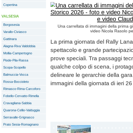
Copertina
VALSESIA
Borgosesia
Una carrellata di immagini della prima gi
video Nicola Rasolo pe
Varallo-Civiasco
Gattinara
La prima giornata del Rally Lana
Alagna-Riva Valdobbia
spettacolo e grande partecipazio
Mollia-Campertogno
prove speciali. Tra passaggi tecni
Piode-Pila-Rassa
qualche colpo di scena, i protago
Scopa-Scopello
delineare le gerarchie della gara
Balmuccia-Vocca
Rossa-Boccioleto
immagini della giornata di ieri 2
Rimasco-Rima-Carcoforo
Fobello-Cervatto-Rimella
Cravagliana-Sabbia
Quarona-Cellio-Valduggia
Serravalle-Grignasco
Prato Sesia-Romagnano