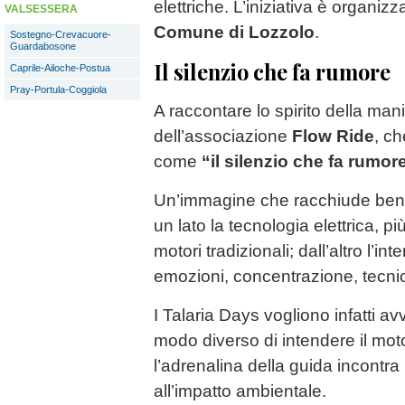
elettriche. L’iniziativa è organizz
VALSESSERA
Comune di Lozzolo
.
Sostegno-Crevacuore-
Guardabosone
Il silenzio che fa rumore
Caprile-Ailoche-Postua
Pray-Portula-Coggiola
A raccontare lo spirito della man
dell’associazione
Flow Ride
, ch
come
“il silenzio che fa rumor
Un’immagine che racchiude bene l
un lato la tecnologia elettrica, pi
motori tradizionali; dall’altro l’inte
emozioni, concentrazione, tecni
I Talaria Days vogliono infatti av
modo diverso di intendere il mot
l’adrenalina della guida incontr
all’impatto ambientale.