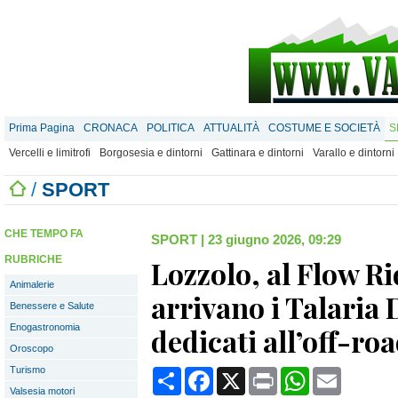
Prima Pagina
CRONACA
POLITICA
ATTUALITÀ
COSTUME E SOCIETÀ
S
Vercelli e limitrofi
Borgosesia e dintorni
Gattinara e dintorni
Varallo e dintorni
/
SPORT
CHE TEMPO FA
SPORT
|
23 giugno 2026, 09:29
RUBRICHE
Lozzolo, al Flow R
Animalerie
arrivano i Talaria 
Benessere e Salute
Enogastronomia
dedicati all’off-roa
Oroscopo
Turismo
Condividi
Facebook
X
Print
WhatsApp
Email
Valsesia motori