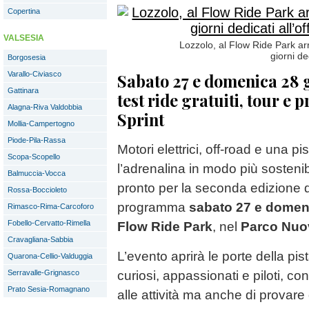
Copertina
VALSESIA
Lozzolo, al Flow Ride Park ar
giorni de
Borgosesia
Varallo-Civiasco
Sabato 27 e domenica 28 g
Gattinara
test ride gratuiti, tour e
Alagna-Riva Valdobbia
Sprint
Mollia-Campertogno
Piode-Pila-Rassa
Motori elettrici, off-road e una p
Scopa-Scopello
l’adrenalina in modo più sostenib
Balmuccia-Vocca
pronto per la seconda edizione 
Rossa-Boccioleto
programma
sabato 27 e domen
Rimasco-Rima-Carcoforo
Fobello-Cervatto-Rimella
Flow Ride Park
, nel
Parco Nuo
Cravagliana-Sabbia
L’evento aprirà le porte della pi
Quarona-Cellio-Valduggia
Serravalle-Grignasco
curiosi, appassionati e piloti, con
Prato Sesia-Romagnano
alle attività ma anche di provare