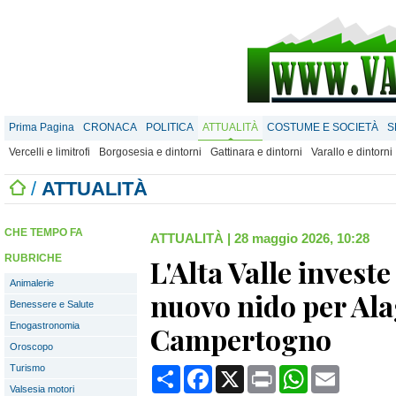
Prima Pagina
CRONACA
POLITICA
ATTUALITÀ
COSTUME E SOCIETÀ
S
Vercelli e limitrofi
Borgosesia e dintorni
Gattinara e dintorni
Varallo e dintorni
/
ATTUALITÀ
CHE TEMPO FA
ATTUALITÀ
|
28 maggio 2026, 10:28
RUBRICHE
L'Alta Valle investe 
Animalerie
nuovo nido per Ala
Benessere e Salute
Enogastronomia
Campertogno
Oroscopo
Turismo
Condividi
Facebook
X
Print
WhatsApp
Email
Valsesia motori