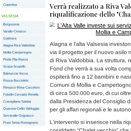
Verrà realizzato a Riva Val
Copertina
riqualificazione dello "Cha
VALSESIA
Borgosesia
Varallo-Civiasco
Gattinara
Alagna e l'alta Valsesia investono
Alagna-Riva Valdobbia
via il progetto per il nuovo asilo
Mollia-Campertogno
di Riva Valdobbia. La struttura, 
Piode-Pila-Rassa
Scopa-Scopello
Fond che verrà a sua volta compl
Balmuccia-Vocca
ospiterà fino a 12 bambini e nasc
Rossa-Boccioleto
Comuni di Mollia e Campertogno
Rimasco-Rima-Carcoforo
di circa 500.000 euro, di cui oltr
Fobello-Cervatto-Rimella
dalla Presidenza del Consiglio de
Cravagliana-Sabbia
per gli affari regionali e le auto
Quarona-Cellio-Valduggia
Serravalle-Grignasco
L'intervento si inserisce nella riq
Prato Sesia-Romagnano
cosiddetto “Chalet vecchio” ch