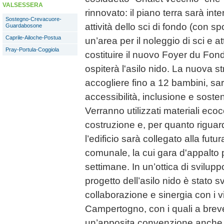
VALSESSERA
rinnovato: il piano terra sarà in
Sostegno-Crevacuore-
attività dello sci di fondo (con s
Guardabosone
Caprile-Ailoche-Postua
un’area per il noleggio di sci e 
Pray-Portula-Coggiola
costituire il nuovo Foyer du Fond
ospiterà l'asilo nido. La nuova s
accogliere fino a 12 bambini, sa
accessibilità, inclusione e sosten
Verranno utilizzati materiali ecoc
costruzione e, per quanto riguar
l’edificio sarà collegato alla futu
comunale, la cui gara d'appalto 
settimane. In un’ottica di svilupp
progetto dell’asilo nido è stato sv
collaborazione e sinergia con i v
Campertogno, con i quali a breve
un’apposita convenzione anche p