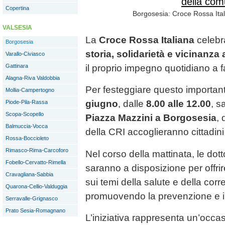
Copertina
Borgosesia: Croce Rossa Itali
VALSESIA
La
Croce Rossa Italiana
celebr
Borgosesia
storia, solidarietà e vicinanza
Varallo-Civiasco
Gattinara
il proprio impegno quotidiano a 
Alagna-Riva Valdobbia
Per festeggiare questo importan
Mollia-Campertogno
giugno
, dalle
8.00 alle 12.00
, s
Piode-Pila-Rassa
Scopa-Scopello
Piazza Mazzini a Borgosesia
, 
Balmuccia-Vocca
della CRI accoglieranno cittadini e
Rossa-Boccioleto
Rimasco-Rima-Carcoforo
Nel corso della mattinata, le do
Fobello-Cervatto-Rimella
saranno a disposizione per offrir
Cravagliana-Sabbia
sui temi della salute e della corr
Quarona-Cellio-Valduggia
promuovendo la prevenzione e i
Serravalle-Grignasco
Prato Sesia-Romagnano
L’iniziativa rappresenta un’occ