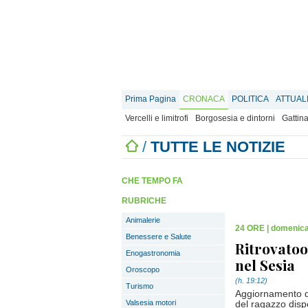
Prima Pagina
CRONACA
POLITICA
ATTUAL
Vercelli e limitrofi
Borgosesia e dintorni
Gattina
/
TUTTE LE NOTIZIE
CHE TEMPO FA
RUBRICHE
Animalerie
24 ORE
|
domenica
Benessere e Salute
Ritrovatoo
Enogastronomia
nel Sesia
Oroscopo
(h. 19:12)
Turismo
Aggiornamento del
Valsesia motori
del ragazzo dispe