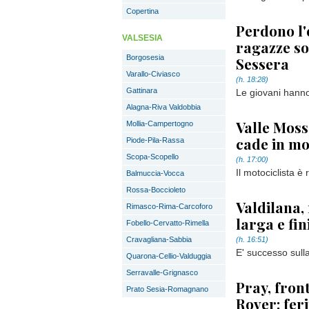
Copertina
Perdono l'
VALSESIA
ragazze so
Borgosesia
Sessera
Varallo-Civiasco
(h. 18:28)
Gattinara
Le giovani hanno
Alagna-Riva Valdobbia
Valle Moss
Mollia-Campertogno
cade in mo
Piode-Pila-Rassa
Scopa-Scopello
(h. 17:00)
Il motociclista è 
Balmuccia-Vocca
Rossa-Boccioleto
Valdilana,
Rimasco-Rima-Carcoforo
larga e fi
Fobello-Cervatto-Rimella
Cravagliana-Sabbia
(h. 16:51)
E' successo sull
Quarona-Cellio-Valduggia
Serravalle-Grignasco
Pray, fron
Prato Sesia-Romagnano
Rover: fer