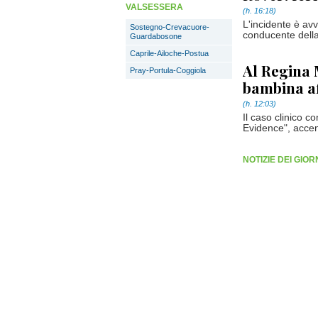
VALSESSERA
(h. 16:18)
L'incidente è av
Sostegno-Crevacuore-
conducente dell
Guardabosone
Caprile-Ailoche-Postua
Al Regina 
Pray-Portula-Coggiola
bambina af
(h. 12:03)
Il caso clinico 
Evidence", accende
NOTIZIE DEI GIO