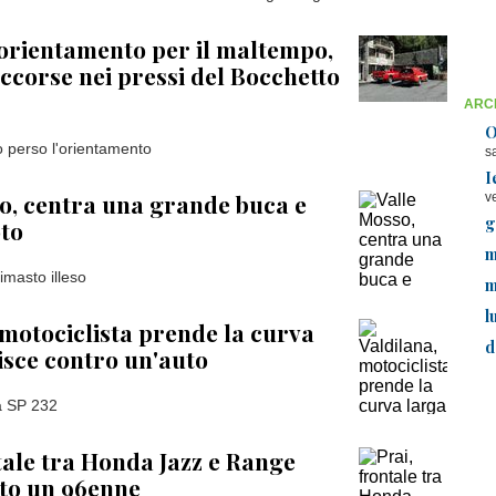
orientamento per il maltempo,
ccorse nei pressi del Bocchetto
ARCH
O
 perso l'orientamento
s
I
o, centra una grande buca e
v
g
to
m
rimasto illeso
m
l
 motociclista prende la curva
d
nisce contro un'auto
a SP 232
tale tra Honda Jazz e Range
ito un 96enne