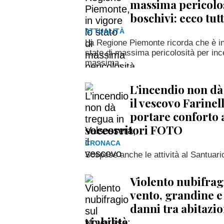
massima pericolos
boschivi: ecco tutt
ATTUALITÀ
La Regione Piemonte ricorda che è in 
stato di massima pericolosità per inc
massima...
L’incendio non dà 
il vescovo Farinel
portare conforto 
soccorritori FOTO
CRONACA
Sospese anche le attività al Santuari
Violento nubifrag
vento, grandine e
danni tra abitazio
viabilità