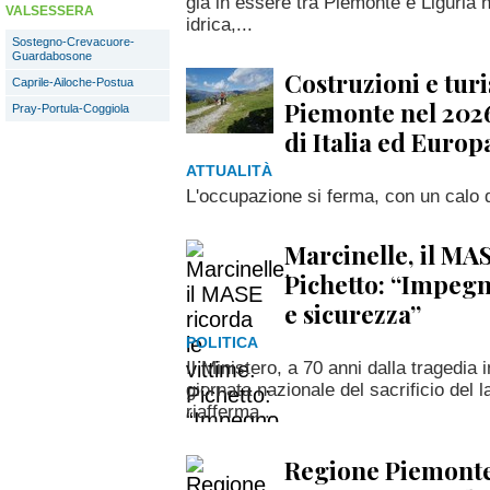
già in essere tra Piemonte e Liguria n
VALSESSERA
idrica,...
Sostegno-Crevacuore-
Guardabosone
Costruzioni e turi
Caprile-Ailoche-Postua
Piemonte nel 202
Pray-Portula-Coggiola
di Italia ed Europ
ATTUALITÀ
L'occupazione si ferma, con un calo de
Marcinelle, il MAS
Pichetto: “Impeg
e sicurezza”
POLITICA
Il Ministero, a 70 anni dalla tragedia 
giornata nazionale del sacrificio del 
riafferma...
Regione Piemonte, 