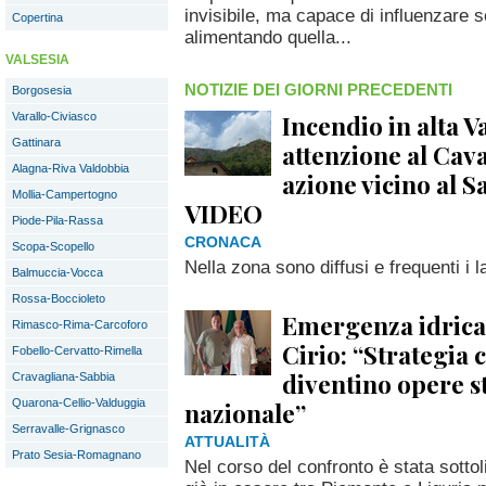
invisibile, ma capace di influenzare sc
Copertina
alimentando quella...
VALSESIA
NOTIZIE DEI GIORNI PRECEDENTI
Borgosesia
Incendio in alta 
Varallo-Civiasco
Gattinara
attenzione al Cava
Alagna-Riva Valdobbia
azione vicino al 
Mollia-Campertogno
VIDEO
Piode-Pila-Rassa
CRONACA
Scopa-Scopello
Nella zona sono diffusi e frequenti i 
Balmuccia-Vocca
Rossa-Boccioleto
Emergenza idrica,
Rimasco-Rima-Carcoforo
Cirio: “Strategia
Fobello-Cervatto-Rimella
diventino opere s
Cravagliana-Sabbia
Quarona-Cellio-Valduggia
nazionale”
Serravalle-Grignasco
ATTUALITÀ
Prato Sesia-Romagnano
Nel corso del confronto è stata sottol