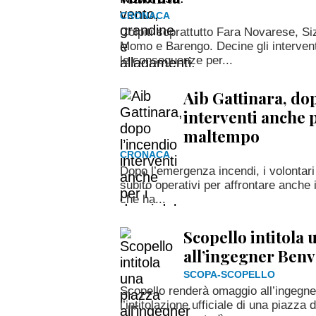
CRONACA
Colpiti soprattutto Fara Novarese, 
Momo e Barengo. Decine gli interventi
le conseguenze per...
Aib Gattinara, do
interventi anche p
maltempo
CRONACA
Dopo l’emergenza incendi, i volontari 
subito operativi per affrontare anche
che ha...
Scopello intitola 
all’ingegner Benv
SCOPA-SCOPELLO
Scopello renderà omaggio all’ingegne
l’intitolazione ufficiale di una piazza