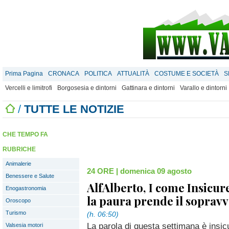
Prima Pagina
CRONACA
POLITICA
ATTUALITÀ
COSTUME E SOCIETÀ
S
Vercelli e limitrofi
Borgosesia e dintorni
Gattinara e dintorni
Varallo e dintorni
/
TUTTE LE NOTIZIE
CHE TEMPO FA
RUBRICHE
Animalerie
24 ORE
|
domenica 09 agosto
Benessere e Salute
AlfAlberto, I come Insicu
Enogastronomia
la paura prende il soprav
Oroscopo
Turismo
(h. 06:50)
La parola di questa settimana è insi
Valsesia motori