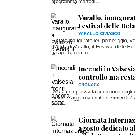
programma martedì...
Varallo, inaugurat
Festival delle Rel
VARALLO-CIVIASCO
È stato inaugurato ieri pomeriggio, v
d’Adda di Varallo, il Festival delle R
ha aperto una tre...
Incendi in Valsesi
controllo ma resta
CRONACA
Resta complessa la situazione degli i
vicine. L’aggiornamento di venerdì 7 
ancora...
Giornata Internazi
agosto dedicato all