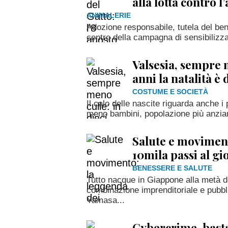
alla lotta contro
ANIMALERIE
Adozione responsabile, tutela del bene
centro della campagna di sensibilizz
Valsesia, sempre m
anni la natalità è
COSTUME E SOCIETÀ
Il calo delle nascite riguarda anche i 
meno bambini, popolazione più anzian
Salute e moviment
10mila passi al gi
BENESSERE E SALUTE
Tutto nacque in Giappone alla metà deg
combinazione imprenditoriale e pubbli
Yamasa...
Cybercrime, bast