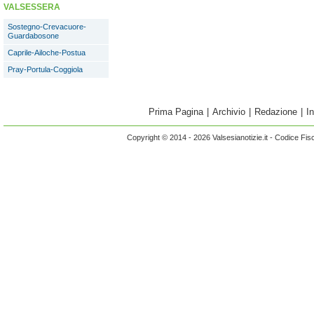
VALSESSERA
Sostegno-Crevacuore-
Guardabosone
Caprile-Ailoche-Postua
Pray-Portula-Coggiola
Prima Pagina
|
Archivio
|
Redazione
|
I
Copyright © 2014 - 2026 Valsesianotizie.it - Codice Fi