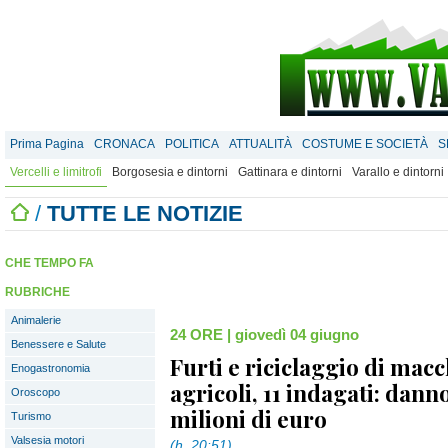
Prima Pagina
CRONACA
POLITICA
ATTUALITÀ
COSTUME E SOCIETÀ
S
Vercelli e limitrofi
Borgosesia e dintorni
Gattinara e dintorni
Varallo e dintorni
/
TUTTE LE NOTIZIE
CHE TEMPO FA
RUBRICHE
Animalerie
24 ORE
|
giovedì 04 giugno
Benessere e Salute
Furti e riciclaggio di mac
Enogastronomia
agricoli, 11 indagati: dann
Oroscopo
milioni di euro
Turismo
Valsesia motori
(h. 20:51)