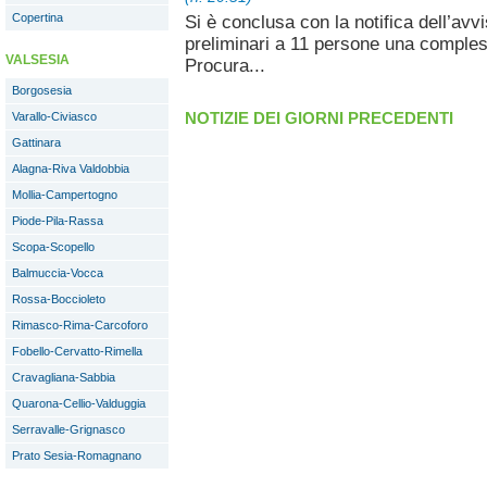
Copertina
Si è conclusa con la notifica dell’avv
preliminari a 11 persone una comples
VALSESIA
Procura...
Borgosesia
NOTIZIE DEI GIORNI PRECEDENTI
Varallo-Civiasco
Gattinara
Alagna-Riva Valdobbia
Mollia-Campertogno
Piode-Pila-Rassa
Scopa-Scopello
Balmuccia-Vocca
Rossa-Boccioleto
Rimasco-Rima-Carcoforo
Fobello-Cervatto-Rimella
Cravagliana-Sabbia
Quarona-Cellio-Valduggia
Serravalle-Grignasco
Prato Sesia-Romagnano