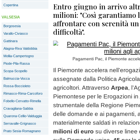
Entro giugno in arrivo altr
Copertina
milioni: "Così garantiamo l
VALSESIA
affrontare con serenità u
Borgosesia
difficoltà".
Varallo-Civiasco
Gattinara
Alagna-Riva Valdobbia
Mollia-Campertogno
Pagamenti Pac, il Piemonte accelera
Piode-Pila-Rassa
Il Piemonte accelera nell’erogazi
Scopa-Scopello
assegnate dalla Politica Agricol
Balmuccia-Vocca
Rossa-Boccioleto
agricoltori. Attraverso
Arpea
, l’
Rimasco-Rima-Carcoforo
Piemontese per le Erogazioni in 
Fobello-Cervatto-Rimella
strumentale della Regione Piemon
Cravagliana-Sabbia
delle domande e ai pagamenti, a 
Quarona-Cellio-Valduggia
materialmente saldati in relazio
Serravalle-Grignasco
milioni di euro
su diverse linee
Prato Sesia-Romagnano