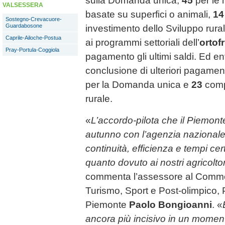
sulla Domanda unica,
45
per le 
VALSESSERA
basate su superfici o animali,
1
Sostegno-Crevacuore-
Guardabosone
investimento dello Sviluppo rural
Caprile-Ailoche-Postua
ai programmi settoriali dell’
ortofr
Pray-Portula-Coggiola
pagamento gli ultimi saldi. Ed en
conclusione di ulteriori pagamen
per la Domanda unica e
23
comp
rurale.
«
L’accordo-pilota che il Piemonte
autunno con l’agenzia nazionale
continuità, efficienza e tempi cert
quanto dovuto ai nostri agricoltori
commenta l’assessore al Commer
Turismo, Sport e Post-olimpico, 
Piemonte
Paolo Bongioanni
. «
ancora più incisivo in un moment