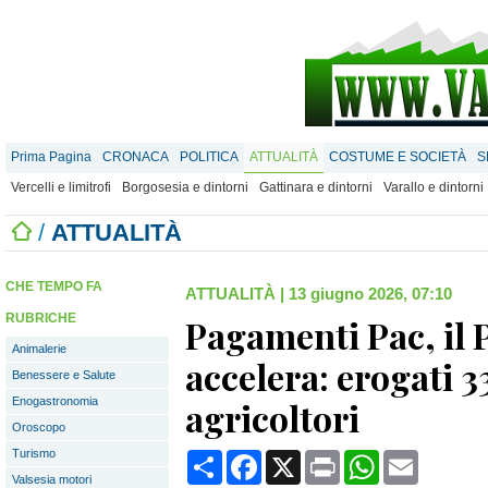
Prima Pagina
CRONACA
POLITICA
ATTUALITÀ
COSTUME E SOCIETÀ
S
Vercelli e limitrofi
Borgosesia e dintorni
Gattinara e dintorni
Varallo e dintorni
/
ATTUALITÀ
CHE TEMPO FA
ATTUALITÀ
|
13 giugno 2026, 07:10
RUBRICHE
Pagamenti Pac, il
Animalerie
accelera: erogati 3
Benessere e Salute
Enogastronomia
agricoltori
Oroscopo
Turismo
Condividi
Facebook
X
Print
WhatsApp
Email
Valsesia motori