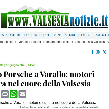
ITÀ
COSTUME E SOCIETÀ
SPORT
EVENTI
AL DIRETTORE
NECROLOGI
ra e dintorni
Varallo e dintorni
Romagnano e dintorni
Alagna e alta Valsesia
V
CO
|
27 giugno 2026, 14:46
 Porsche a Varallo: motori
ra nel cuore della Valsesia
book
X
Print
WhatsApp
Email
Raduno Porsche a Varallo: motori e cultura nel cuore della Valsesia