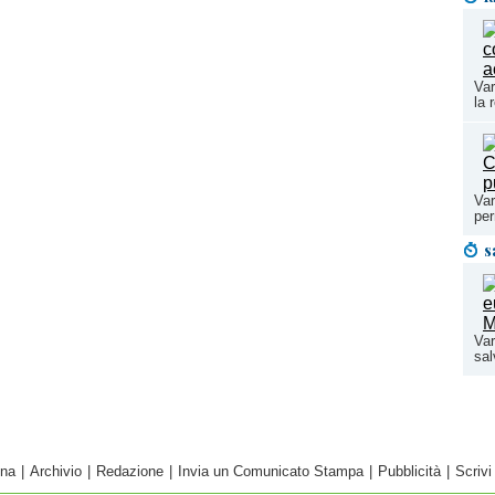
Var
la 
Var
per
s
Var
sal
ina
|
Archivio
|
Redazione
|
Invia un Comunicato Stampa
|
Pubblicità
|
Scrivi