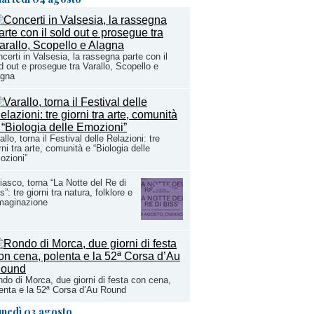
certi in Valsesia, la rassegna parte con il
d out e prosegue tra Varallo, Scopello e
agna
allo, torna il Festival delle Relazioni: tre
rni tra arte, comunità e “Biologia delle
ozioni”
iasco, torna “La Notte del Re di
s”: tre giorni tra natura, folklore e
maginazione
do di Morca, due giorni di festa con cena,
enta e la 52ª Corsa d’Au Round
unedì 03 agosto