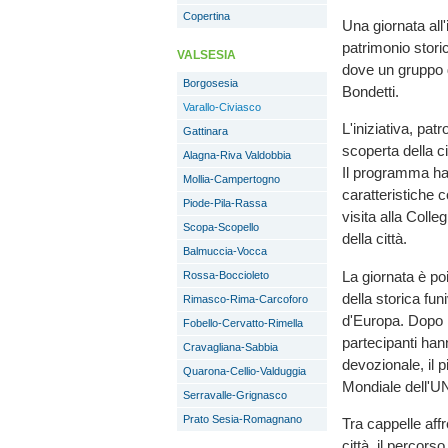
Copertina
Una giornata all
patrimonio storic
VALSESIA
dove un gruppo d
Borgosesia
Bondetti.
Varallo-Civiasco
L'iniziativa, pat
Gattinara
scoperta della ci
Alagna-Riva Valdobbia
Il programma ha 
Mollia-Campertogno
caratteristiche c
Piode-Pila-Rassa
visita alla Colleg
Scopa-Scopello
della città.
Balmuccia-Vocca
La giornata è po
Rossa-Boccioleto
della storica fun
Rimasco-Rima-Carcoforo
d'Europa. Dopo i
Fobello-Cervatto-Rimella
partecipanti han
Cravagliana-Sabbia
devozionale, il p
Quarona-Cellio-Valduggia
Mondiale dell'
Serravalle-Grignasco
Prato Sesia-Romagnano
Tra cappelle aff
città, il percorso