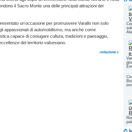
rendono il Sacro Monte una delle principali attrazioni del
presentato un'occasione per promuovere Varallo non solo
Con
sol
li appassionati di automobilismo, ma anche come
Al
istica capace di coniugare cultura, tradizioni e paesaggio,
ccellenze del territorio valsesiano.
redazione c
Var
gio
Em
Civ
Bis
im
Ron
pol
l