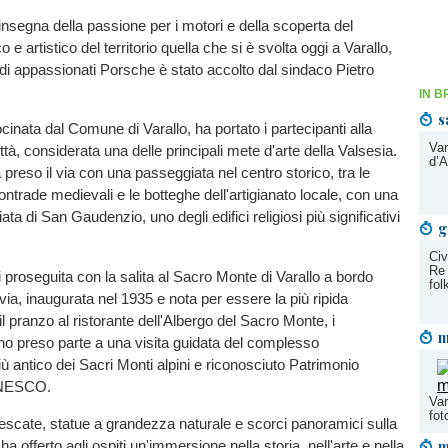
'insegna della passione per i motori e della scoperta del
o e artistico del territorio quella che si è svolta oggi a Varallo,
i appassionati Porsche è stato accolto dal sindaco Pietro
IN B
s
rocinata dal Comune di Varallo, ha portato i partecipanti alla
Var
ttà, considerata una delle principali mete d'arte della Valsesia.
d’A
preso il via con una passeggiata nel centro storico, tra le
ontrade medievali e le botteghe dell'artigianato locale, con una
iata di San Gaudenzio, uno degli edifici religiosi più significativi
g
Civ
Re 
i proseguita con la salita al Sacro Monte di Varallo a bordo
fol
ivia, inaugurata nel 1935 e nota per essere la più ripida
l pranzo al ristorante dell'Albergo del Sacro Monte, i
m
no preso parte a una visita guidata del complesso
iù antico dei Sacri Monti alpini e riconosciuto Patrimonio
UNESCO.
Var
fot
rescate, statue a grandezza naturale e scorci panoramici sulla
m
 ha offerto agli ospiti un'immersione nella storia, nell'arte e nella