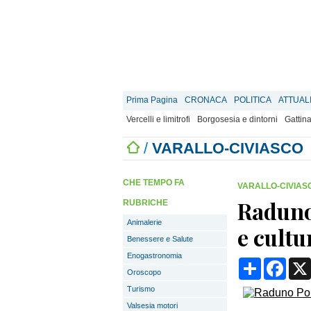
Prima Pagina
CRONACA
POLITICA
ATTUAL
Vercelli e limitrofi
Borgosesia e dintorni
Gattina
/
VARALLO-CIVIASCO
CHE TEMPO FA
VARALLO-CIVIAS
Raduno
RUBRICHE
Animalerie
e cultu
Benessere e Salute
Enogastronomia
Condividi
Face
Oroscopo
Turismo
Valsesia motori