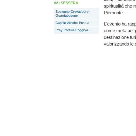
VALSESSERA
spiritualità che 
Sostegno-Crevacuore-
Piemonte.
Guardabosone
Caprile-Ailoche-Postua
L'evento ha rap
come meta per g
Pray-Portula-Coggiola
destinazione tur
valorizzando le e