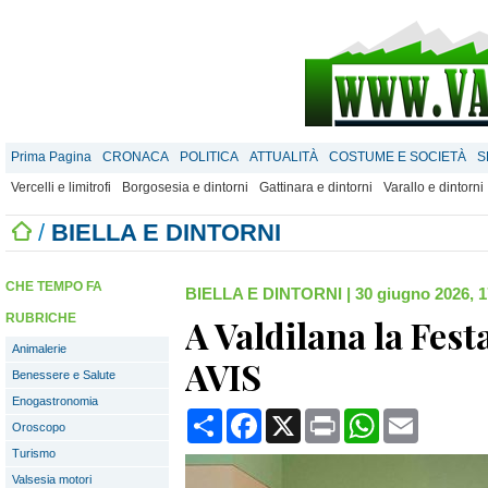
Prima Pagina
CRONACA
POLITICA
ATTUALITÀ
COSTUME E SOCIETÀ
S
Vercelli e limitrofi
Borgosesia e dintorni
Gattinara e dintorni
Varallo e dintorni
/
BIELLA E DINTORNI
CHE TEMPO FA
BIELLA E DINTORNI
|
30 giugno 2026, 1
RUBRICHE
A Valdilana la Fest
Animalerie
AVIS
Benessere e Salute
Enogastronomia
Condividi
Facebook
X
Print
WhatsApp
Email
Oroscopo
Turismo
Valsesia motori