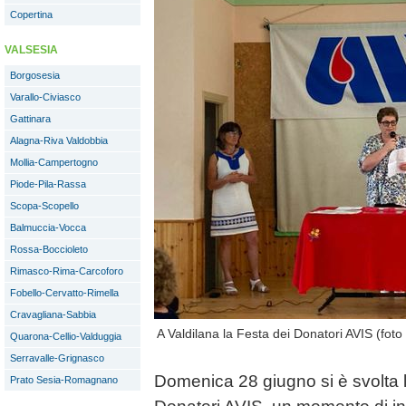
Copertina
VALSESIA
Borgosesia
Varallo-Civiasco
Gattinara
Alagna-Riva Valdobbia
Mollia-Campertogno
Piode-Pila-Rassa
Scopa-Scopello
Balmuccia-Vocca
Rossa-Boccioleto
Rimasco-Rima-Carcoforo
Fobello-Cervatto-Rimella
Cravagliana-Sabbia
A Valdilana la Festa dei Donatori AVIS (fo
Quarona-Cellio-Valduggia
Serravalle-Grignasco
Domenica 28 giugno si è svolta l
Prato Sesia-Romagnano