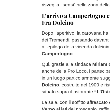
risveglia i sensi” nella zona della
L’arrivo a Campertogno e 
Fra Dolcino
Dopo l’aperitivo, la carovana ha 
dei Tremendi, passando davanti 
all’epilogo della vicenda dolcini
Campertogno
.
Qui, grazie alla sindaca
Miriam 
anche della Pro Loco, i partecip
in un luogo particolarmente sugg
Dolcino
, costruito nel 1900 e ris
situato sopra il ristorante
“L’Oste
La sala, con il soffitto affrescato
Verno
ai lati del proscenio, raffig