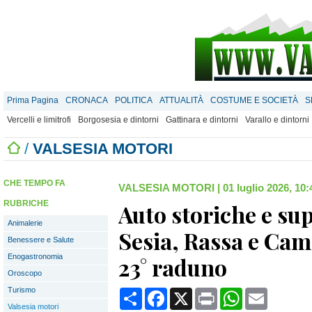
Prima Pagina
CRONACA
POLITICA
ATTUALITÀ
COSTUME E SOCIETÀ
S
Vercelli e limitrofi
Borgosesia e dintorni
Gattinara e dintorni
Varallo e dintorni
/
VALSESIA MOTORI
CHE TEMPO FA
VALSESIA MOTORI
|
01 luglio 2026, 10:
RUBRICHE
Auto storiche e su
Animalerie
Sesia, Rassa e Cam
Benessere e Salute
Enogastronomia
23° raduno
Oroscopo
Turismo
Condividi
Facebook
X
Print
WhatsApp
Email
Valsesia motori