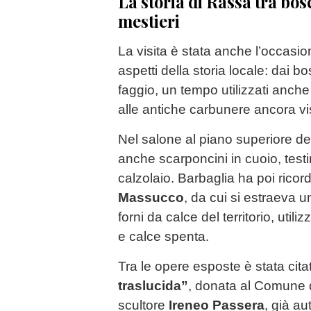
La storia di Rassa tra bosc
mestieri
La visita è stata anche l’occasio
aspetti della storia locale: dai b
faggio, un tempo utilizzati anche
alle antiche carbunere ancora visib
Nel salone al piano superiore de
anche scarponcini in cuoio, test
calzolaio. Barbaglia ha poi ricor
Massucco
, da cui si estraeva 
forni da calce del territorio, utili
e calce spenta.
Tra le opere esposte è stata cit
traslucida”
, donata al Comune 
scultore
Ireneo Passera
, già au