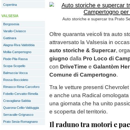
Copertina
VALSESIA
Auto storiche e supercar tra Prato S
Borgosesia
Varallo-Civiasco
Oltre quaranta veicoli tra auto 
Gattinara
attraversato la Valsesia in occa
Alagna-Riva Valdobbia
auto storiche & Supercar
, org
Mollia-Campertogno
giugno
dalla
Pro Loco di Cam
Piode-Pila-Rassa
con
DriveTime
e
Galantòm Her
Scopa-Scopello
Balmuccia-Vocca
Comune di Campertogno
.
Rossa-Boccioleto
Tra le vetture presenti Chevrolet
Rimasco-Rima-Carcoforo
Fobello-Cervatto-Rimella
e anche una Radical omologata s
Cravagliana-Sabbia
una giornata che ha unito passi
Quarona-Cellio-Valduggia
e scoperta del territorio.
Serravalle-Grignasco
Il raduno tra motori e pa
Prato Sesia-Romagnano