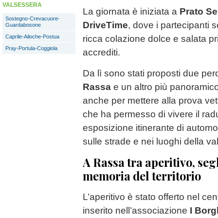
VALSESSERA
La giornata è iniziata a
Prato Se
Sostegno-Crevacuore-
DriveTime
, dove i partecipanti 
Guardabosone
ricca colazione dolce e salata pri
Caprile-Ailoche-Postua
Pray-Portula-Coggiola
accrediti.
Da lì sono stati proposti due per
Rassa
e un altro più panoramic
anche per mettere alla prova vett
che ha permesso di vivere il ra
esposizione itinerante di autom
sulle strade e nei luoghi della val
A Rassa tra aperitivo, seg
memoria del territorio
L’aperitivo è stato offerto nel cen
inserito nell’associazione
I Borgh