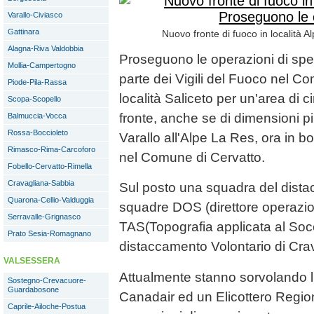
Varallo-Civiasco
Gattinara
Nuovo fronte di fuoco in località 
Alagna-Riva Valdobbia
Proseguono le operazioni di spe
Mollia-Campertogno
parte dei Vigili del Fuoco nel C
Piode-Pila-Rassa
località Saliceto per un'area di c
Scopa-Scopello
fronte, anche se di dimensioni 
Balmuccia-Vocca
Rossa-Boccioleto
Varallo all'Alpe La Res, ora in b
Rimasco-Rima-Carcoforo
nel Comune di Cervatto.
Fobello-Cervatto-Rimella
Cravagliana-Sabbia
Sul posto una squadra del dista
Quarona-Cellio-Valduggia
squadre DOS (direttore operazio
Serravalle-Grignasco
TAS(Topografia applicata al Soc
Prato Sesia-Romagnano
distaccamento Volontario di Cra
VALSESSERA
Attualmente stanno sorvolando l'
Sostegno-Crevacuore-
Guardabosone
Canadair ed un Elicottero Region
Caprile-Ailoche-Postua