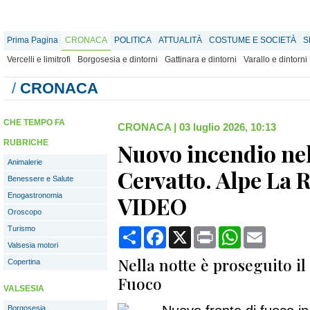
Prima Pagina
CRONACA
POLITICA
ATTUALITÀ
COSTUME E SOCIETÀ
S
Vercelli e limitrofi
Borgosesia e dintorni
Gattinara e dintorni
Varallo e dintorni
/
CRONACA
CHE TEMPO FA
CRONACA
|
03 luglio 2026, 10:13
RUBRICHE
Nuovo incendio ne
Animalerie
Cervatto. Alpe La R
Benessere e Salute
Enogastronomia
VIDEO
Oroscopo
Turismo
Condividi
Facebook
X
Print
WhatsApp
Email
Valsesia motori
Nella notte è proseguito il 
Copertina
Fuoco
VALSESIA
Borgosesia