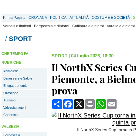
Prima Pagina
CRONACA
POLITICA
ATTUALITÀ
COSTUME E SOCIETÀ
S
Vercelli e limitrofi
Borgosesia e dintorni
Gattinara e dintorni
Varallo e dintorni
/
SPORT
CHE TEMPO FA
SPORT
|
04 luglio 2026, 16:30
RUBRICHE
Il NorthX Series C
Animalerie
Piemonte, a Bielmo
Benessere e Salute
Enogastronomia
prova
Oroscopo
Turismo
Condividi
Facebook
X
Print
WhatsApp
Email
Valsesia motori
Copertina
VALSESIA
Il NorthX Series Cup torna in 
Borgosesia