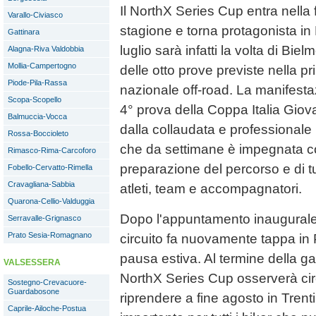
Il NorthX Series Cup entra nella 
Varallo-Civiasco
stagione e torna protagonista i
Gattinara
luglio sarà infatti la volta di Bie
Alagna-Riva Valdobbia
Mollia-Campertogno
delle otto prove previste nella pr
Piode-Pila-Rassa
nazionale off-road. La manifest
Scopa-Scopello
4° prova della Coppa Italia Giov
Balmuccia-Vocca
dalla collaudata e professional
Rossa-Boccioleto
che da settimane è impegnata c
Rimasco-Rima-Carcoforo
preparazione del percorso e di tut
Fobello-Cervatto-Rimella
Cravagliana-Sabbia
atleti, team e accompagnatori.
Quarona-Cellio-Valduggia
Dopo l'appuntamento inaugurale 
Serravalle-Grignasco
Prato Sesia-Romagnano
circuito fa nuovamente tappa in
pausa estiva. Al termine della gara
VALSESSERA
NorthX Series Cup osserverà cir
Sostegno-Crevacuore-
Guardabosone
riprendere a fine agosto in Tren
Caprile-Ailoche-Postua