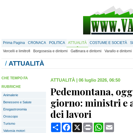
Prima Pagina
CRONACA
POLITICA
ATTUALITÀ
COSTUME E SOCIETÀ
S
Vercelli e limitrofi
Borgosesia e dintorni
Gattinara e dintorni
Varallo e dintorni
/
ATTUALITÀ
CHE TEMPO FA
ATTUALITÀ
|
06 luglio 2026, 06:50
RUBRICHE
Pedemontana, oggi
Animalerie
giorno: ministri e a
Benessere e Salute
Enogastronomia
dei lavori
Oroscopo
Turismo
Condividi
Facebook
X
Print
WhatsApp
Email
Valsesia motori