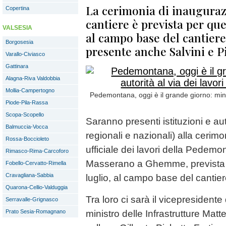
La cerimonia di inaugurazi
Copertina
cantiere è prevista per que
VALSESIA
al campo base del cantiere
Borgosesia
presente anche Salvini e P
Varallo-Civiasco
Gattinara
Alagna-Riva Valdobbia
Mollia-Campertogno
Pedemontana, oggi è il grande giorno: ministr
Piode-Pila-Rassa
Scopa-Scopello
Saranno presenti istituzioni e auto
Balmuccia-Vocca
regionali e nazionali) alla cerim
Rossa-Boccioleto
ufficiale dei lavori della Pedemon
Rimasco-Rima-Carcoforo
Masserano a Ghemme, prevista p
Fobello-Cervatto-Rimella
Cravagliana-Sabbia
luglio, al campo base del cantie
Quarona-Cellio-Valduggia
Tra loro ci sarà il vicepresident
Serravalle-Grignasco
Prato Sesia-Romagnano
ministro delle Infrastrutture Matt