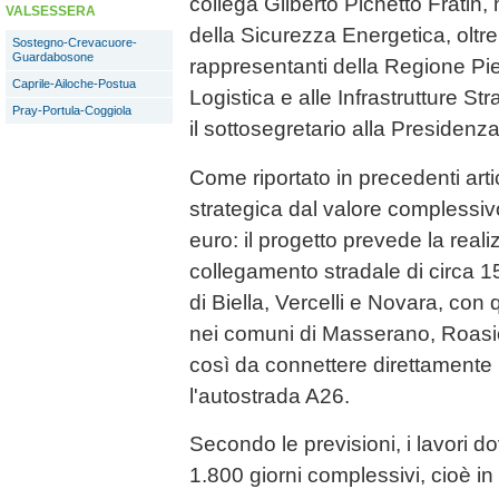
collega Gilberto Pichetto Fratin,
VALSESSERA
della Sicurezza Energetica, oltre 
Sostegno-Crevacuore-
Guardabosone
rappresentanti della Regione Pi
Caprile-Ailoche-Postua
Logistica e alle Infrastrutture S
Pray-Portula-Coggiola
il sottosegretario alla Presidenz
Come riportato in precedenti artico
strategica dal valore complessivo
euro: il progetto prevede la real
collegamento stradale di circa 15
di Biella, Vercelli e Novara, con q
nei comuni di Masserano, Roas
così da connettere direttamente
l'autostrada A26.
Secondo le previsioni, i lavori d
1.800 giorni complessivi, cioè in 