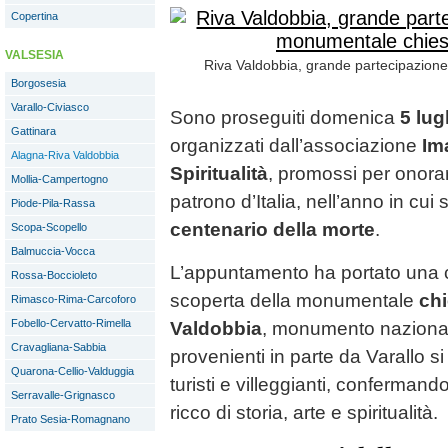
Copertina
VALSESIA
Riva Valdobbia, grande partecipazione
Borgosesia
Varallo-Civiasco
Sono proseguiti domenica
5 lug
Gattinara
organizzati dall’associazione
Im
Alagna-Riva Valdobbia
Spiritualità
, promossi per onor
Mollia-Campertogno
patrono d’Italia, nell’anno in cui s
Piode-Pila-Rassa
centenario della morte
.
Scopa-Scopello
Balmuccia-Vocca
L’appuntamento ha portato una c
Rossa-Boccioleto
scoperta della monumentale
chi
Rimasco-Rima-Carcoforo
Fobello-Cervatto-Rimella
Valdobbia
, monumento nazionale
Cravagliana-Sabbia
provenienti in parte da Varallo s
Quarona-Cellio-Valduggia
turisti e villeggianti, confermand
Serravalle-Grignasco
ricco di storia, arte e spiritualità.
Prato Sesia-Romagnano