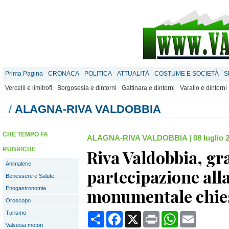
Prima Pagina
CRONACA
POLITICA
ATTUALITÀ
COSTUME E SOCIETÀ
S
Vercelli e limitrofi
Borgosesia e dintorni
Gattinara e dintorni
Varallo e dintorni
/
ALAGNA-RIVA VALDOBBIA
CHE TEMPO FA
ALAGNA-RIVA VALDOBBIA
|
08 luglio 
RUBRICHE
Riva Valdobbia, gr
Animalerie
partecipazione alla
Benessere e Salute
Enogastronomia
monumentale chies
Oroscopo
Turismo
Condividi
Facebook
X
Print
WhatsApp
Email
Valsesia motori