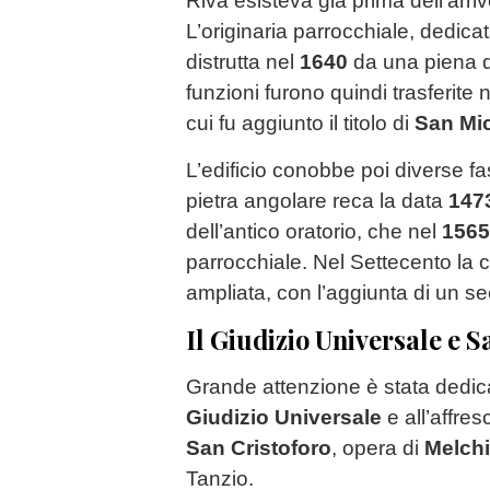
Riva esisteva già prima dell’arri
L’originaria parrocchiale, dedica
distrutta nel
1640
da una piena d
funzioni furono quindi trasferite 
cui fu aggiunto il titolo di
San Mi
L’edificio conobbe poi diverse fa
pietra angolare reca la data
147
dell’antico oratorio, che nel
1565
parrocchiale. Nel Settecento la c
ampliata, con l’aggiunta di un 
Il Giudizio Universale e S
Grande attenzione è stata dedica
Giudizio Universale
e all’affre
San Cristoforo
, opera di
Melchi
Tanzio.