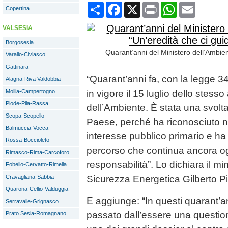
Condividi
Facebook
X
Print
WhatsApp
Email
Copertina
VALSESIA
Borgosesia
Quarant’anni del Ministero dell’Ambien
Varallo-Civiasco
Gattinara
“Quarant’anni fa, con la legge 34
Alagna-Riva Valdobbia
Mollia-Campertogno
in vigore il 15 luglio dello stess
Piode-Pila-Rassa
dell’Ambiente. È stata una svolta 
Scopa-Scopello
Paese, perché ha riconosciuto ne
Balmuccia-Vocca
interesse pubblico primario e ha 
Rossa-Boccioleto
percorso che continua ancora og
Rimasco-Rima-Carcoforo
responsabilità”. Lo dichiara il mi
Fobello-Cervatto-Rimella
Cravagliana-Sabbia
Sicurezza Energetica Gilberto Pi
Quarona-Cellio-Valduggia
E aggiunge: “In questi quarant’a
Serravalle-Grignasco
passato dall’essere una question
Prato Sesia-Romagnano