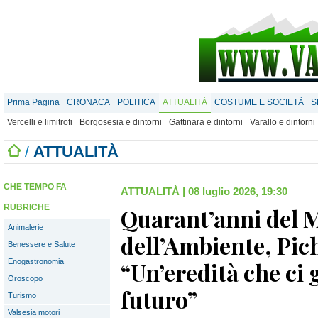
Prima Pagina
CRONACA
POLITICA
ATTUALITÀ
COSTUME E SOCIETÀ
S
Vercelli e limitrofi
Borgosesia e dintorni
Gattinara e dintorni
Varallo e dintorni
/
ATTUALITÀ
CHE TEMPO FA
ATTUALITÀ
|
08 luglio 2026, 19:30
RUBRICHE
Quarant’anni del 
Animalerie
dell’Ambiente, Pic
Benessere e Salute
Enogastronomia
“Un’eredità che ci 
Oroscopo
futuro”
Turismo
Valsesia motori