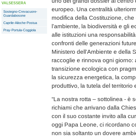
uno dei grandi dossier al centro 
VALSESSERA
europeo. Una centralità ulteriorm
Sostegno-Crevacuore-
Guardabosone
modifica della Costituzione, ch
Caprile-Ailoche-Postua
l’ambiente, la biodiversità e gl
Pray-Portula-Coggiola
alle istituzioni una responsabilit
confronti delle generazioni future
Ministero dell’Ambiente e della 
raccoglie e rinnova ogni giorno
transizione ecologica con prag
la sicurezza energetica, la compe
produttivo, la tutela del territorio
“La nostra rotta – sottolinea - è
richiami che arrivano dalla Chi
con il suo costante invito alla c
oggi Papa Leone, ci ricordano co
non sia soltanto un dovere ambi