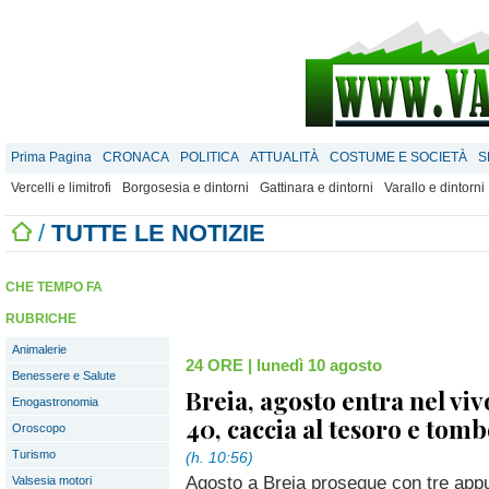
Prima Pagina
CRONACA
POLITICA
ATTUALITÀ
COSTUME E SOCIETÀ
S
Vercelli e limitrofi
Borgosesia e dintorni
Gattinara e dintorni
Varallo e dintorni
/
TUTTE LE NOTIZIE
CHE TEMPO FA
RUBRICHE
Animalerie
24 ORE
|
lunedì 10 agosto
Benessere e Salute
Breia, agosto entra nel viv
Enogastronomia
40, caccia al tesoro e tom
Oroscopo
Turismo
(h. 10:56)
Agosto a Breia prosegue con tre appun
Valsesia motori