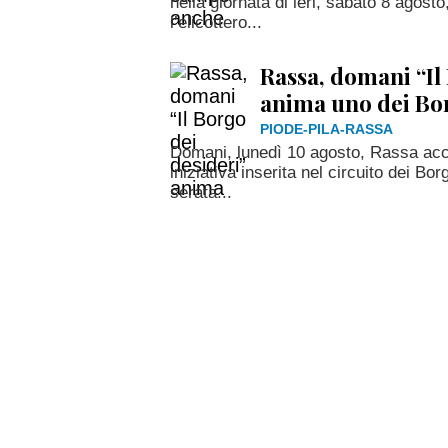
nella giornata di ieri, sabato 8 agos
l’elicottero...
Rassa, domani “Il
anima uno dei Borg
PIODE-PILA-RASSA
Domani, lunedì 10 agosto, Rassa accog
iniziativa inserita nel circuito dei Borg
serata...