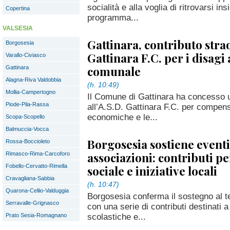
socialità e alla voglia di ritrovarsi ins
Copertina
programma...
VALSESIA
Gattinara, contributo stra
Borgosesia
Gattinara F.C. per i disagi 
Varallo-Civiasco
comunale
Gattinara
Alagna-Riva Valdobbia
(h. 10:49)
Mollia-Campertogno
Il Comune di Gattinara ha concesso u
Piode-Pila-Rassa
all’A.S.D. Gattinara F.C. per compens
economiche e le...
Scopa-Scopello
Balmuccia-Vocca
Borgosesia sostiene eventi
Rossa-Boccioleto
associazioni: contributi pe
Rimasco-Rima-Carcoforo
Fobello-Cervatto-Rimella
sociale e iniziative locali
Cravagliana-Sabbia
(h. 10:47)
Quarona-Cellio-Valduggia
Borgosesia conferma il sostegno al t
Serravalle-Grignasco
con una serie di contributi destinati a i
scolastiche e...
Prato Sesia-Romagnano