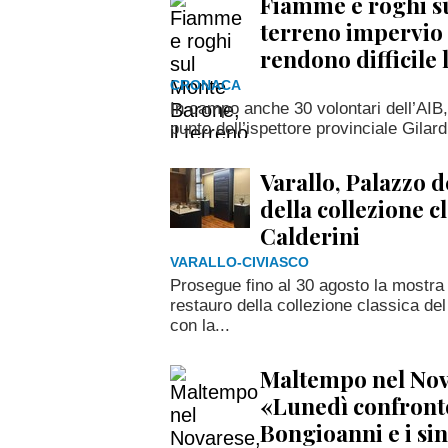
Fiamme e roghi su
terreno impervio e
rendono difficile
CRONACA
In campo anche 30 volontari dell’AIB, 
punto dell’ispettore provinciale Gilard
Varallo, Palazzo d
della collezione c
Calderini
VARALLO-CIVIASCO
Prosegue fino al 30 agosto la mostra
restauro della collezione classica d
con la...
Maltempo nel Nov
«Lunedì confronto
Bongioanni e i sin