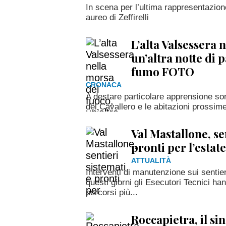
In scena per l’ultima rappresentazione
aureo di Zeffirelli
L’alta Valsessera 
un’altra notte di 
fumo FOTO
CRONACA
A destare particolare apprensione son
del Cavallero e le abitazioni prossim
Val Mastallone, se
pronti per l’estate
ATTUALITÀ
Interventi di manutenzione sui sentier
questi giorni gli Esecutori Tecnici ha
percorsi più...
Roccapietra, il si