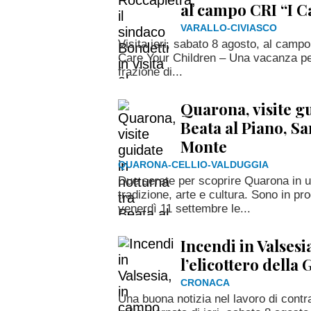
al campo CRI “I C
VARALLO-CIVIASCO
Visita ieri, sabato 8 agosto, al campo
Care Your Children – Una vacanza per 
frazione di...
Quarona, visite gu
Beata al Piano, Sa
Monte
QUARONA-CELLIO-VALDUGGIA
Due serate per scoprire Quarona in u
tradizione, arte e cultura. Sono in 
venerdì 11 settembre le...
Incendi in Valses
l’elicottero della
CRONACA
Una buona notizia nel lavoro di contra