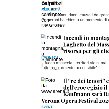
colpiti»
ATTUALITÀ
Dopo i pesanti danni causati da grand
Cameroni ha chiesto un momento di co
con delega...
Incendi in montag
Laghetto del Mas
risorsa per gli el
CRONACA
Il fuoco minaccia i territori vicini ma
tutto regolarmente accessibile”.
Il “re dei tenori”
dell’eroe egizio i
Kaufmann sarà Ra
Verona Opera Festival 202
EVENTI