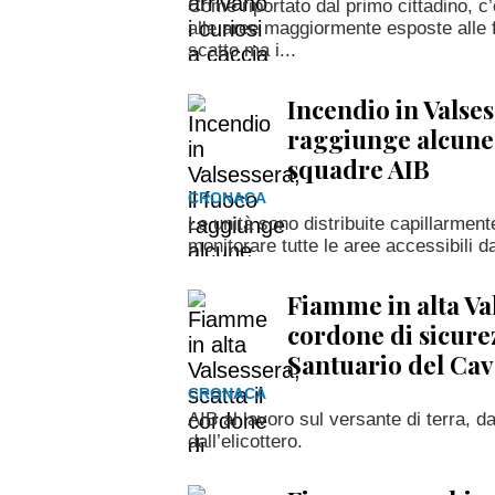
Come riportato dal primo cittadino, c’
alle aree maggiormente esposte alle 
scatto ma i...
Incendio in Valses
raggiunge alcune 
squadre AIB
CRONACA
Le unità sono distribuite capillarmente 
monitorare tutte le aree accessibili d
Fiamme in alta Val
cordone di sicure
Santuario del Ca
CRONACA
AIB al lavoro sul versante di terra, da
dall’elicottero.