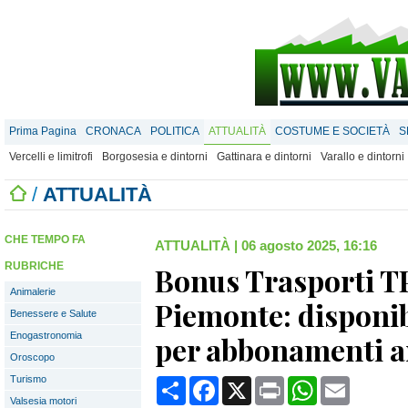
Prima Pagina
CRONACA
POLITICA
ATTUALITÀ
COSTUME E SOCIETÀ
S
Vercelli e limitrofi
Borgosesia e dintorni
Gattinara e dintorni
Varallo e dintorni
/
ATTUALITÀ
CHE TEMPO FA
ATTUALITÀ
|
06 agosto 2025, 16:16
RUBRICHE
Bonus Trasporti T
Animalerie
Piemonte: disponib
Benessere e Salute
Enogastronomia
per abbonamenti a
Oroscopo
Turismo
Condividi
Facebook
X
Print
WhatsApp
Email
Valsesia motori