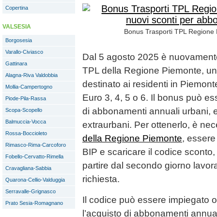
Copertina
VALSESIA
Bonus Trasporti TPL Regione P
Borgosesia
Varallo-Civiasco
Dal 5 agosto 2025 è nuovamente a
Gattinara
TPL della Regione Piemonte, un 
Alagna-Riva Valdobbia
destinato ai residenti in Piemonte
Mollia-Campertogno
Euro 3, 4, 5 o 6. Il bonus può ess
Piode-Pila-Rassa
di abbonamenti annuali urbani, e
Scopa-Scopello
Balmuccia-Vocca
extraurbani. Per ottenerlo, è nec
Rossa-Boccioleto
della Regione Piemonte
, essere
Rimasco-Rima-Carcoforo
BIP e scaricare il codice sconto, 
Fobello-Cervatto-Rimella
partire dal secondo giorno lavor
Cravagliana-Sabbia
richiesta.
Quarona-Cellio-Valduggia
Serravalle-Grignasco
Il codice può essere impiegato on
Prato Sesia-Romagnano
l’acquisto di abbonamenti annuali