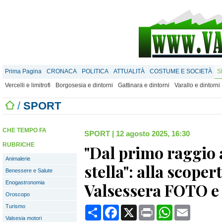
Prima Pagina
CRONACA
POLITICA
ATTUALITÀ
COSTUME E SOCIETÀ
S
Vercelli e limitrofi
Borgosesia e dintorni
Gattinara e dintorni
Varallo e dintorni
/
SPORT
CHE TEMPO FA
SPORT
|
12 agosto 2025, 16:30
RUBRICHE
"Dal primo raggio 
Animalerie
stella": alla scoper
Benessere e Salute
Enogastronomia
Valsessera FOTO 
Oroscopo
Turismo
Condividi
Facebook
X
Print
WhatsApp
Email
Valsesia motori