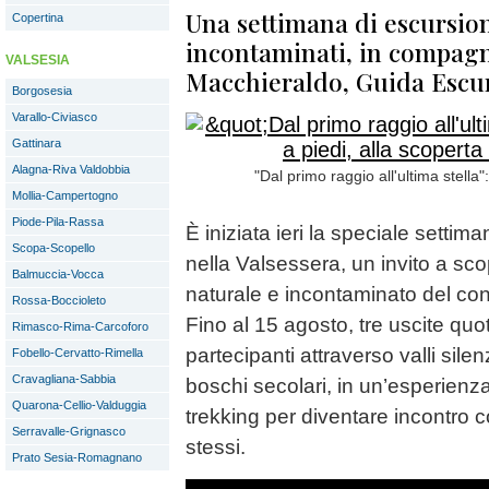
Una settimana di escursion
Copertina
incontaminati, in compag
VALSESIA
Macchieraldo, Guida Escur
Borgosesia
Varallo-Civiasco
Gattinara
Alagna-Riva Valdobbia
"Dal primo raggio all'ultima stella":
Mollia-Campertogno
Piode-Pila-Rassa
È iniziata ieri la speciale settim
Scopa-Scopello
nella Valsessera, un invito a scopr
Balmuccia-Vocca
naturale e incontaminato del conf
Rossa-Boccioleto
Fino al 15 agosto, tre uscite q
Rimasco-Rima-Carcoforo
partecipanti attraverso valli sile
Fobello-Cervatto-Rimella
Cravagliana-Sabbia
boschi secolari, in un’esperienza
Quarona-Cellio-Valduggia
trekking per diventare incontro 
Serravalle-Grignasco
stessi.
Prato Sesia-Romagnano