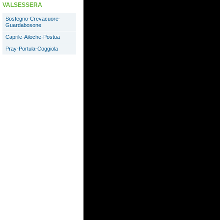
VALSESSERA
Sostegno-Crevacuore-
Guardabosone
Caprile-Ailoche-Postua
Pray-Portula-Coggiola